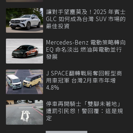
讓對手望塵莫及！2025 年賓士
GLC 如何成為台灣 SUV 市場的
最佳投資
Mercedes-Benz 電動策略轉向
EQ 命名淡出 燃油與電動並行
發展
J SPACE翻轉戰局奪回輕型商
用車冠軍 台灣2月車市年增
4.8%
停車再開騎士「雙腳未著地」
遭罰引民怨！警回覆：這是規
定