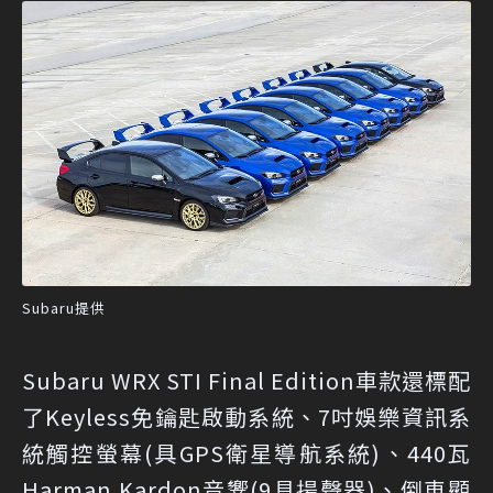
Subaru提供
Subaru WRX STI Final Edition車款還標配
了Keyless免鑰匙啟動系統、7吋娛樂資訊系
統觸控螢幕(具GPS衛星導航系統)、440瓦
Harman Kardon音響(9具揚聲器)、倒車顯