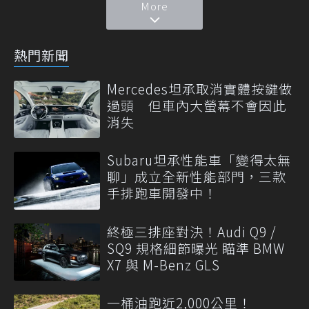
More
熱門新聞
Mercedes坦承取消實體按鍵做
過頭 但車內大螢幕不會因此
消失
Subaru坦承性能車「變得太無
聊」成立全新性能部門，三款
手排跑車開發中！
終極三排座對決！Audi Q9 /
SQ9 規格細節曝光 瞄準 BMW
X7 與 M-Benz GLS
一桶油跑近2,000公里！