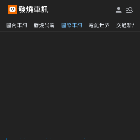
國內車訊
發燒試駕
國際車訊
電能世界
交通新訊