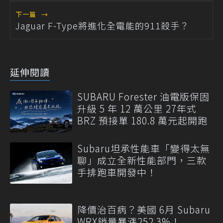
下一篇
→
Jaguar F-Type將進化全電能的911殺手？
延伸閱讀
SUBARU Forester 油電版保固
升級 5 年 12 萬公里 27年式
BRZ 預接單 180.8 萬元起開跑
Subaru坦承性能車「變得太無
聊」成立全新性能部門，三款
手排跑車開發中！
降價治百病？美國 6月 Subaru
WRX銷量暴漲252.3%！