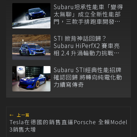
Subaru坦承性能車「變得
太無聊」成立全新性能部
門，三款手排跑車開發
中！
STI 掀背神話回歸？
Subaru HiPerfX2 賽車亮
相 2.4 升渦輪動力挑戰耐
久賽
Subaru STI經典性能招牌
確認回歸 將轉向純電化動
力續寫傳奇
←
上一篇
Tesla在德國的銷售直逼Porsche 全賴Model
3銷售大增