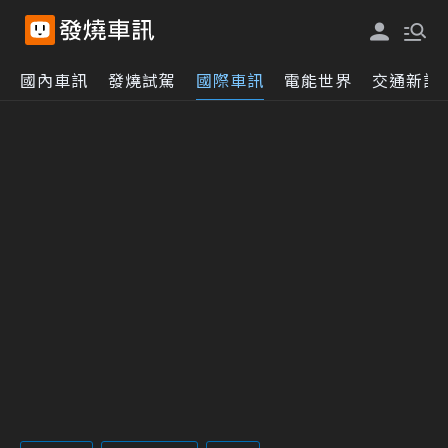
國內車訊
發燒試駕
國際車訊
電能世界
交通新訊