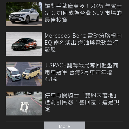
讓對手望塵莫及！2025 年賓士
GLC 如何成為台灣 SUV 市場的
最佳投資
Mercedes-Benz 電動策略轉向
EQ 命名淡出 燃油與電動並行
發展
J SPACE翻轉戰局奪回輕型商
用車冠軍 台灣2月車市年增
4.8%
停車再開騎士「雙腳未著地」
遭罰引民怨！警回覆：這是規
定
More