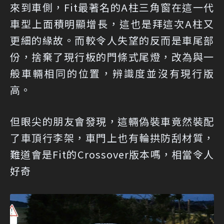
來到車側，Fit最著名的A柱三角窗在這一代
車型上面積明顯增長，這也是拜這次A柱又
更細的緣故。而較令人失望的反而是車尾部
份，捨棄了現行板的門條式尾燈，改為與一
般車輛相同的位置，辨識度並沒有現行版
高。
但眼尖的朋友會發現，這輛偽裝車竟然裝配
了車頂行李架，車門上也有輪拱防刮材質，
難道會是Fit的Crossover版本嗎，相當令人
好奇