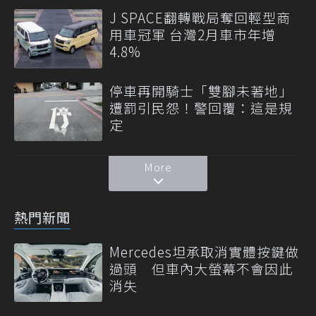
J SPACE翻轉戰局奪回輕型商
用車冠軍 台灣2月車市年增
4.8%
停車再開騎士「雙腳未著地」
遭罰引民怨！警回覆：這是規
定
More
熱門新聞
Mercedes坦承取消實體按鍵做
過頭 但車內大螢幕不會因此
消失