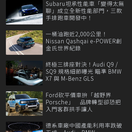
Subaru坦承性能車「變得太無
聊」成立全新性能部門，三款
手排跑車開發中！
一桶油跑近2,000公里！
Nissan Qashqai e-POWER創
金氏世界紀錄
終極三排座對決！Audi Q9 /
SQ9 規格細節曝光 瞄準 BMW
X7 與 M-Benz GLS
Ford砍平價車拚「越野界
Porsche」 品牌轉型卻恐把
入門客群拱手讓人
德系車廠中國產能利用率跌破