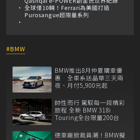
Qashqai e-POWER創金氏世界紀錄
全球僅10輛！Ferrari為美國打造
Purosangue超限量系列
BMW
BMW推出8月仲夏購車優
惠 全車系送晶華三天兩
夜、月付5,900元起
帥性而行 駕馭每一段精彩
旅程 全新 BMW 318i
Touring全台限量200台
德車廠掀裁員潮！BMW擬