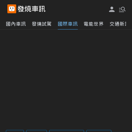
國內車訊
發燒試駕
國際車訊
電能世界
交通新訊