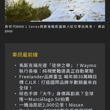
新世代BMW 1 Series將跟後驅底盤與六缸引擎說再見。 摘自
BMW
車訊最前線
馬斯克稱光達「徒勞之舉」！Waymo
執行長嗆：純視覺難達真正自動駕駛
Freelander品牌重生 喊年銷30萬輛目
標 CJLR：打造國際品牌半數銷量來自
全球！
棕色手排「大牛」身價再創高？全球
唯一Murciélago SV拍賣
一桶油跑近2,000公里！Nissan