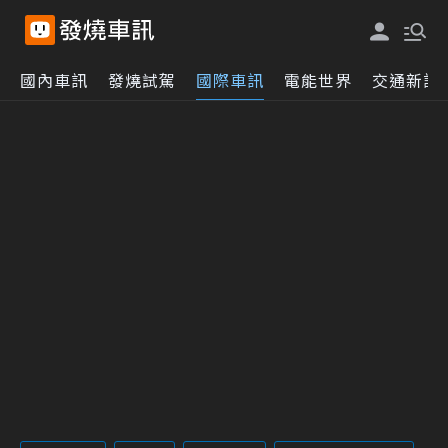
國內車訊
發燒試駕
國際車訊
電能世界
交通新訊