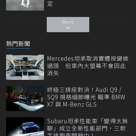
定
More
熱門新聞
Mercedes坦承取消實體按鍵做
過頭 但車內大螢幕不會因此
消失
終極三排座對決！Audi Q9 /
SQ9 規格細節曝光 瞄準 BMW
X7 與 M-Benz GLS
Subaru坦承性能車「變得太無
聊」成立全新性能部門，三款
手排跑車開發中！