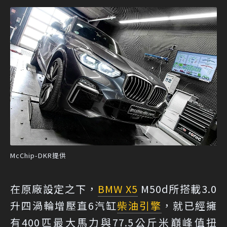
McChip-DKR提供
在原廠設定之下，
BMW X5
M50d所搭載3.0
升四渦輪增壓直6汽缸
柴油引擎
，就已經擁
有400匹最大馬力與77.5公斤米巔峰值扭