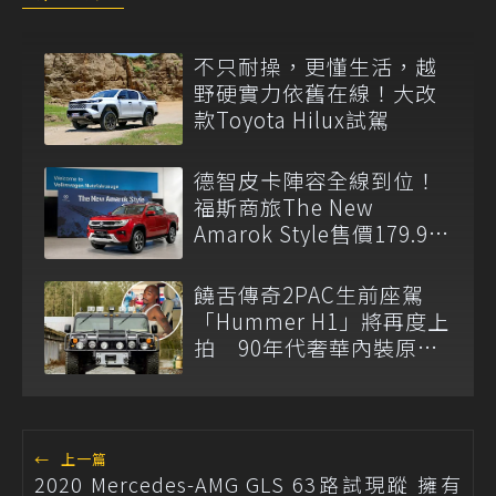
不只耐操，更懂生活，越
野硬實力依舊在線！大改
款Toyota Hilux試駕
德智皮卡陣容全線到位！
福斯商旅The New
Amarok Style售價179.9萬
元起登台上市
饒舌傳奇2PAC生前座駕
「Hummer H1」將再度上
拍 90年代奢華內裝原汁
原味
←
上一篇
2020 Mercedes-AMG GLS 63路試現蹤 擁有