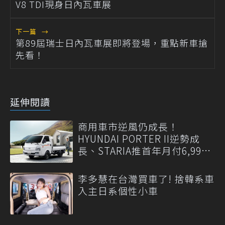
V8 TDI現身日內瓦車展
下一篇
→
第89屆瑞士日內瓦車展即將登場，重點新車搶
先看！
延伸閱讀
商用車市逆風仍成長！
HYUNDAI PORTER II逆勢成
長、STARIA推首年月付6,999
元
李多慧在台灣買車了! 捨韓系車
入主日系個性小車