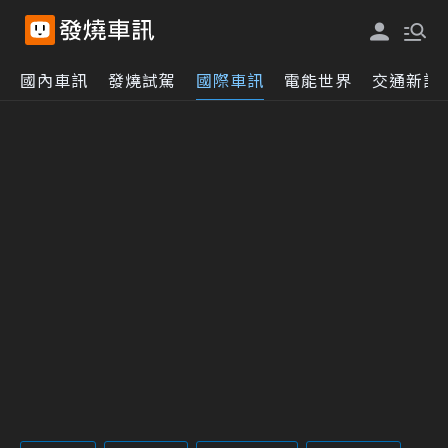
國內車訊
發燒試駕
國際車訊
電能世界
交通新訊