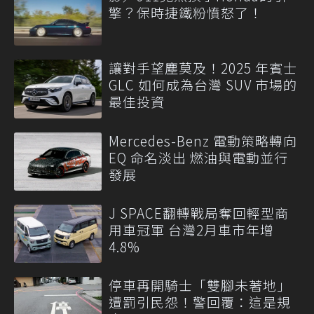
擎？保時捷鐵粉憤怒了！
讓對手望塵莫及！2025 年賓士
GLC 如何成為台灣 SUV 市場的
最佳投資
Mercedes-Benz 電動策略轉向
EQ 命名淡出 燃油與電動並行
發展
J SPACE翻轉戰局奪回輕型商
用車冠軍 台灣2月車市年增
4.8%
停車再開騎士「雙腳未著地」
遭罰引民怨！警回覆：這是規