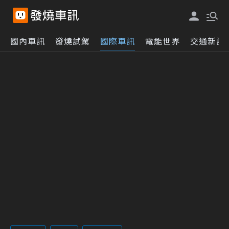
國內車訊
發燒試駕
國際車訊
電能世界
交通新訊