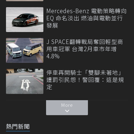
Mercedes-Benz 電動策略轉向
EQ 命名淡出 燃油與電動並行
發展
J SPACE翻轉戰局奪回輕型商
用車冠軍 台灣2月車市年增
4.8%
停車再開騎士「雙腳未著地」
遭罰引民怨！警回覆：這是規
定
More
熱門新聞