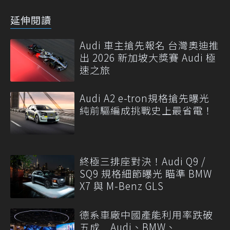
延伸閱讀
Audi 車主搶先報名 台灣奧迪推
出 2026 新加坡大獎賽 Audi 極
速之旅
Audi A2 e-tron規格搶先曝光
純前驅編成挑戰史上最省電！
終極三排座對決！Audi Q9 /
SQ9 規格細節曝光 瞄準 BMW
X7 與 M-Benz GLS
德系車廠中國產能利用率跌破
五成 Audi、BMW、