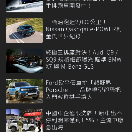
手排跑車開發中！
一桶油跑近2,000公里！
Nissan Qashqai e-POWER創
金氏世界紀錄
終極三排座對決！Audi Q9 /
SQ9 規格細節曝光 瞄準 BMW
X7 與 M-Benz GLS
Ford砍平價車拚「越野界
Porsche」 品牌轉型卻恐把
入門客群拱手讓人
中國車企極限洗牌！新車出不
停利潤率僅剩1.5%，主流車廠
急出海