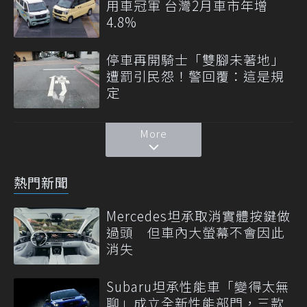
用車冠軍 台灣2月車市年增
4.8%
停車再開騎士「雙腳未著地」
遭罰引民怨！警回覆：這是規
定
More
熱門新聞
Mercedes坦承取消實體按鍵做
過頭 但車內大螢幕不會因此
消失
Subaru坦承性能車「變得太無
聊」成立全新性能部門，三款