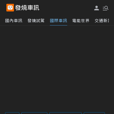
國內車訊
發燒試駕
國際車訊
電能世界
交通新訊