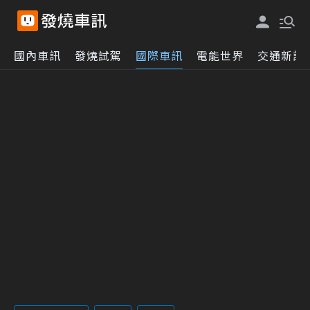
國內車訊
發燒試駕
國際車訊
電能世界
交通新訊