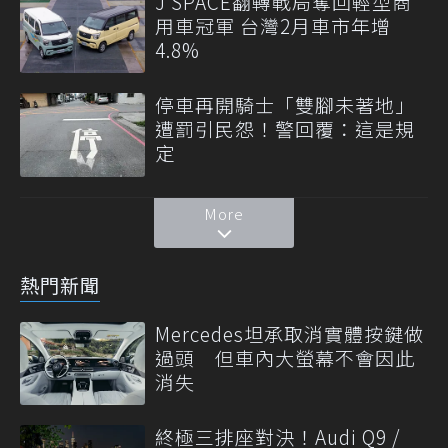
J SPACE翻轉戰局奪回輕型商
用車冠軍 台灣2月車市年增
4.8%
停車再開騎士「雙腳未著地」
遭罰引民怨！警回覆：這是規
定
More
熱門新聞
Mercedes坦承取消實體按鍵做
過頭 但車內大螢幕不會因此
消失
終極三排座對決！Audi Q9 /