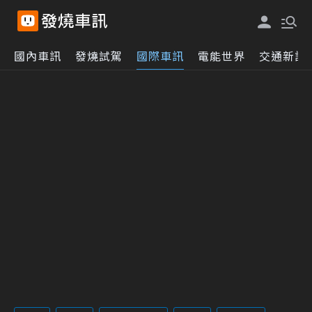
國內車訊
發燒試駕
國際車訊
電能世界
交通新訊