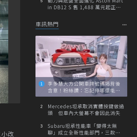
動力與底盤全面進化 Aston Mart
in DB12 S 售 1,488 萬元起正式
登台
車訊熱門
李多慧大方公開車牌號碼揭背後
含意！粉絲讚：忘記停哪還能幫
忙找車
Mercedes坦承取消實體按鍵做過
頭 但車內大螢幕不會因此消失
Subaru坦承性能車「變得太無
聊」成立全新性能部門，三款手
次小改