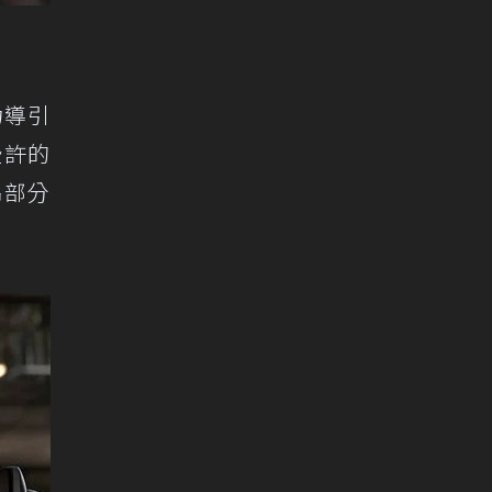
G力導引
些許的
吊部分