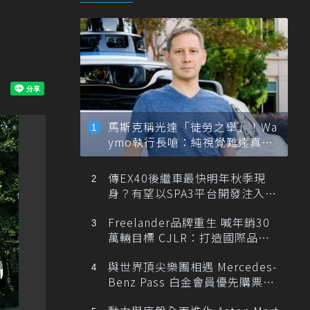
馬斯克稱光達「徒勞之舉」！Wa
ymo執行長嗆：純視覺難達真正
自動駕駛
傳EX40後繼車最快明年秋季現
身？有望以SPA3平台開發注入80
0V動力
Freelander品牌重生 喊年銷30
萬輛目標 CJLR：打造國際品牌
半數銷量來自全球！
與世界頂尖樂團相遇 Mercedes-
Benz Pass 白金會員優先購票維
也納愛樂