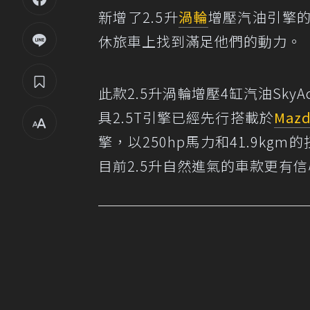
新增了2.5升
渦輪
增壓汽油引擎的
休旅車上找到滿足他們的動力。
此款2.5升渦輪增壓4缸汽油Sky
具2.5T引擎已經先行搭載於
Mazd
擎，以250hp馬力和41.9k
目前2.5升自然進氣的車款更有