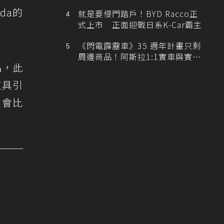
排跑車開發中！
da的
就是要侵門踏戶！BYD Racco正
式上市 正面迎戰日系K-Car霸主
《閃電霹靂車》35 週年計畫只剩
周邊商品！阿斯拉1:1實車與實體
品，此
展覽雙雙喊卡
這具引
定會比