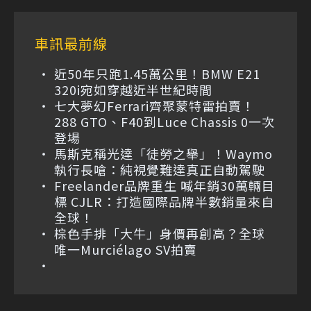
車訊最前線
近50年只跑1.45萬公里！BMW E21
320i宛如穿越近半世紀時間
七大夢幻Ferrari齊聚蒙特雷拍賣！
288 GTO、F40到Luce Chassis 0一次
登場
馬斯克稱光達「徒勞之舉」！Waymo
執行長嗆：純視覺難達真正自動駕駛
Freelander品牌重生 喊年銷30萬輛目
標 CJLR：打造國際品牌半數銷量來自
全球！
棕色手排「大牛」身價再創高？全球
唯一Murciélago SV拍賣