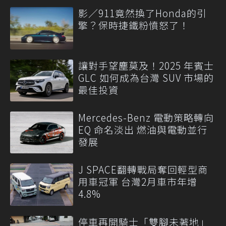
影／911竟然換了Honda的引
擎？保時捷鐵粉憤怒了！
讓對手望塵莫及！2025 年賓士
GLC 如何成為台灣 SUV 市場的
最佳投資
Mercedes-Benz 電動策略轉向
EQ 命名淡出 燃油與電動並行
發展
J SPACE翻轉戰局奪回輕型商
用車冠軍 台灣2月車市年增
4.8%
停車再開騎士「雙腳未著地」