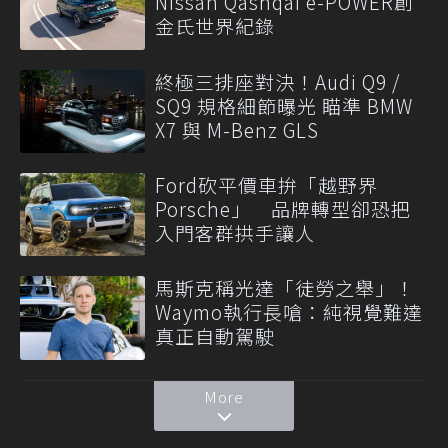
Nissan Qashqai e-POWER創
金氏世界紀錄
終極三排座對決！Audi Q9 /
SQ9 規格細節曝光 瞄準 BMW
X7 與 M-Benz GLS
Ford砍平價車拚「越野界
Porsche」 品牌轉型卻恐把
入門客群拱手讓人
馬斯克稱光達「徒勞之舉」！
Waymo執行長嗆：純視覺難達
真正自動駕駛
More