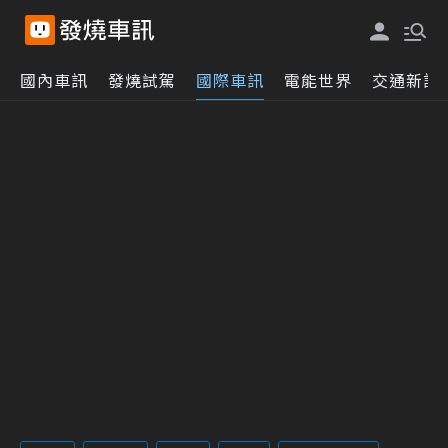
國內車訊
發燒試駕
國際車訊
電能世界
交通新訊