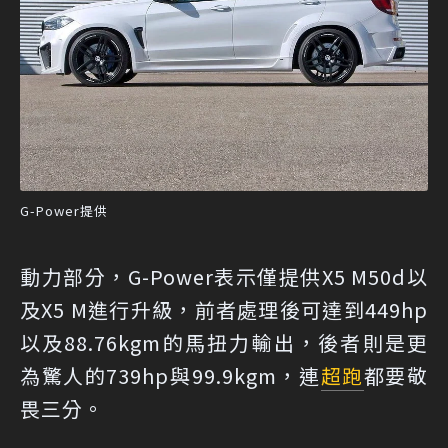
G-Power提供
動力部分，G-Power表示僅提供X5 M50d以
及X5 M進行升級，前者處理後可達到449hp
以及88.76kgm的馬扭力輸出，後者則是更
為驚人的739hp與99.9kgm，連
超跑
都要敬
畏三分。