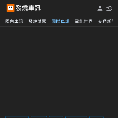
國內車訊
發燒試駕
國際車訊
電能世界
交通新訊