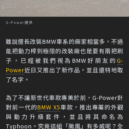
G-Power提供
雖說擅長改裝BMW車系的廠家相當多，不過
能把動力榨到極限的改裝廠也是要有兩把刷
子，已經被我們視為BMW好朋友的
G-
Power
近日又推出了新作品，並且還特地取
了名字。
為了不讓新世代車款專美於前，G-Power針
對前一代的
BMW X5
車款，推出專屬的外觀
與動力升級套件，並且將其命名為
Typhoon。究竟這組「颱風」有多威呢？全