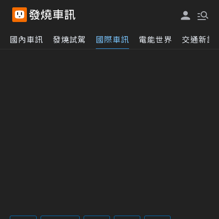
國內車訊
發燒試駕
國際車訊
電能世界
交通新訊