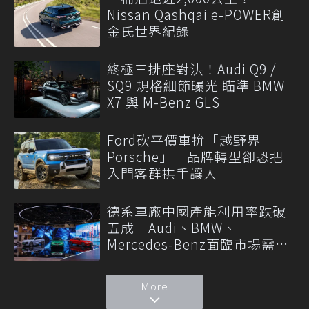
Nissan Qashqai e-POWER創
金氏世界紀錄
終極三排座對決！Audi Q9 /
SQ9 規格細節曝光 瞄準 BMW
X7 與 M-Benz GLS
Ford砍平價車拚「越野界
Porsche」 品牌轉型卻恐把
入門客群拱手讓人
德系車廠中國產能利用率跌破
五成 Audi、BMW、
Mercedes-Benz面臨市場需求
轉變
More