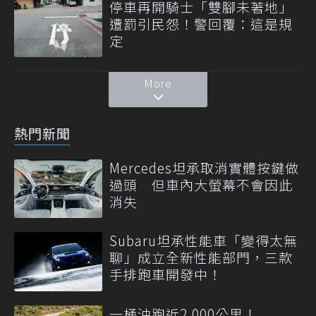
停車再開騎士「雙腳未著地」
遭罰引民怨！警回覆：這是規
定
More
熱門新聞
Mercedes坦承取消實體按鍵做
過頭 但車內大螢幕不會因此
消失
Subaru坦承性能車「變得太無
聊」成立全新性能部門，三款
手排跑車開發中！
一桶油跑近2,000公里！