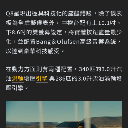
Q8呈現出極具科技化的座艙體驗，除了儀表
板為全虛擬儀表外，中控台配有上10.1吋、
下8.6吋的雙螢幕設定，將實體按鈕盡量最少
化，並配置Bang＆Olufsen高級音響系統，
以達到豪華科技感受。
在動力方面則有兩種配置，340匹的3.0升汽
油
渦輪
增壓
引擎
與286匹的3.0升柴油渦輪增
壓引擎。