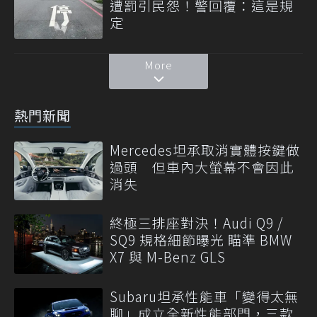
遭罰引民怨！警回覆：這是規
定
More
熱門新聞
Mercedes坦承取消實體按鍵做
過頭 但車內大螢幕不會因此
消失
終極三排座對決！Audi Q9 /
SQ9 規格細節曝光 瞄準 BMW
X7 與 M-Benz GLS
Subaru坦承性能車「變得太無
聊」成立全新性能部門，三款