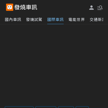
國內車訊
發燒試駕
國際車訊
電能世界
交通新訊