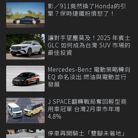
影／911竟然換了Honda的引
擎？保時捷鐵粉憤怒了！
讓對手望塵莫及！2025 年賓士
GLC 如何成為台灣 SUV 市場的
最佳投資
Mercedes-Benz 電動策略轉向
EQ 命名淡出 燃油與電動並行
發展
J SPACE翻轉戰局奪回輕型商
用車冠軍 台灣2月車市年增
4.8%
停車再開騎士「雙腳未著地」