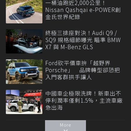
一桶油跑近2,000公里！
Nissan Qashqai e-POWER創
金氏世界紀錄
終極三排座對決！Audi Q9 /
SQ9 規格細節曝光 瞄準 BMW
X7 與 M-Benz GLS
Ford砍平價車拚「越野界
Porsche」 品牌轉型卻恐把
入門客群拱手讓人
中國車企極限洗牌！新車出不
停利潤率僅剩1.5%，主流車廠
急出海
More