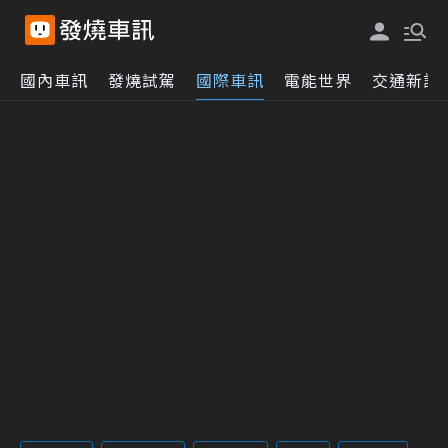
國內車訊
發燒試駕
國際車訊
電能世界
交通新訊