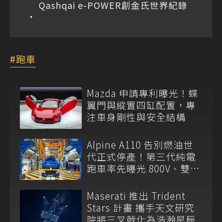
Qashqai e-POWER創金氏世界紀錄
跑車
Mazda 申請專利曝光！蝶
翼門與縱置四缸配置，專
注車身剛性與安全結構
Alpine A110 告別燃油世
代正式停產！第三代純電
跑車率先曝光 800V、雙後
馬達上身
Maserati 推出 Trident
Stars 計畫 攜手天文研究
院將三叉戟化為浩瀚星辰