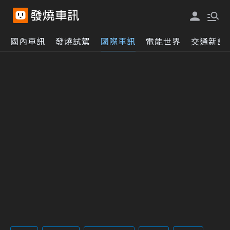
國內車訊
發燒試駕
國際車訊
電能世界
交通新訊