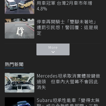
用車冠軍 台灣2月車市年增
4.8%
停車再開騎士「雙腳未著地」
遭罰引民怨！警回覆：這是規
定
More
熱門新聞
Mercedes坦承取消實體按鍵做
過頭 但車內大螢幕不會因此
消失
Subaru坦承性能車「變得太無
聊」成立全新性能部門，三款