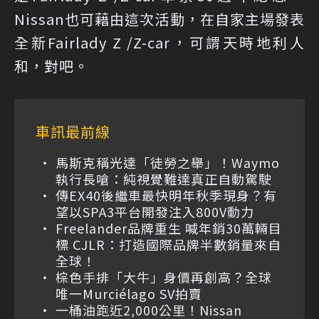
Nissan也可藉由這次活動，在自家主場發表
全新Fairlady Z /Z-car，可謂天時地利人
和，對吧。
車訊最前線
馬斯克稱光達「徒勞之舉」！Waymo
執行長嗆：純視覺難達真正自動駕駛
傳EX40後繼車最快明年秋季現身？有
望以SPA3平台開發注入800V動力
Freelander品牌重生 喊年銷30萬輛目
標 CJLR：打造國際品牌半數銷量來自
全球！
棕色手排「大牛」身價再創高？全球
唯一Murciélago SV拍賣
一桶油跑近2,000公里！Nissan