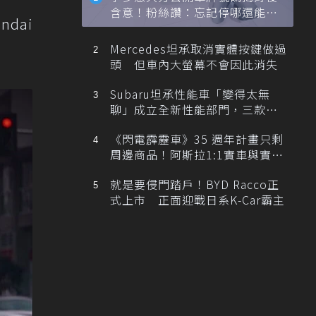
含意！粉絲讚：忘記停哪還能幫
dai
忙找車
Mercedes坦承取消實體按鍵做過
頭 但車內大螢幕不會因此消失
Subaru坦承性能車「變得太無
聊」成立全新性能部門，三款手
排跑車開發中！
《閃電霹靂車》35 週年計畫只剩
周邊商品！阿斯拉1:1實車與實體
展覽雙雙喊卡
就是要侵門踏戶！BYD Racco正
式上市 正面迎戰日系K-Car霸主