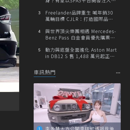
身？有望以SPA3平台開發注入80
0V動力
Freelander品牌重生 喊年銷30
萬輛目標 CJLR：打造國際品牌
半數銷量來自全球！
與世界頂尖樂團相遇 Mercedes-
Benz Pass 白金會員優先購票維
也納愛樂
動力與底盤全面進化 Aston Mart
in DB12 S 售 1,488 萬元起正式
登台
車訊熱門
李多慧大方公開車牌號碼揭背後