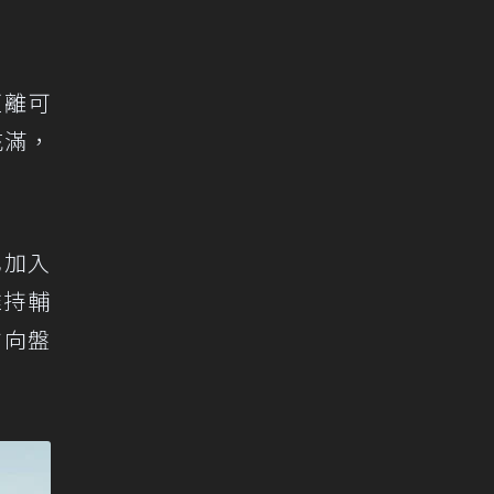
距離可
充滿，
也加入
維持輔
方向盤