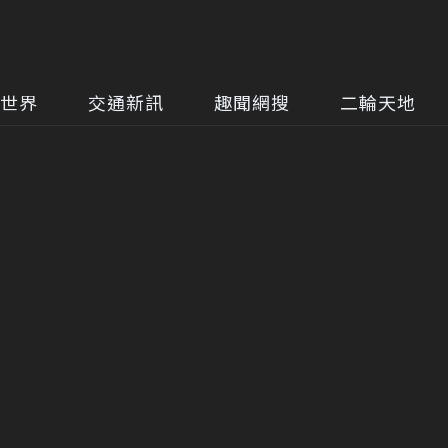
世界
交通新訊
趣聞網搜
二輪天地