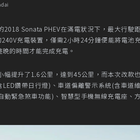
dai
018 Sonata PHEV在滿電狀況下，最大行駛
240V充電裝置，僅需2小時24分鐘便能將電池
需要整晚的時間才能完成充電。
幅提升了1.6公里，達到45公里，而本次改款
式頭燈(含LED鑽帶日行燈)、車道偏離警示系統(含車道
含自動緊急煞車功能)、智慧型手機無線充電座、