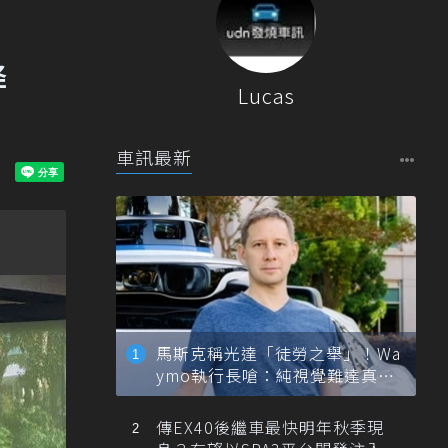
降
Lucas
車訊最新
馬斯克稱光達「徒勞之舉」！Wa
ymo執行長嗆：純視覺難達真正
自動駕駛
傳EX40後繼車最快明年秋季現