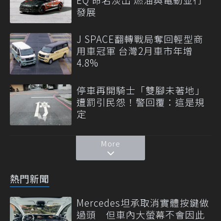
發展
J SPACE翻轉戰局奪回輕型商
用車冠軍 台灣2月車市年增
4.8%
停車再開騎士「雙腳未著地」
遭罰引民怨！警回覆：這是規
定
More
熱門新聞
Mercedes坦承取消實體按鍵做
過頭 但車內大螢幕不會因此