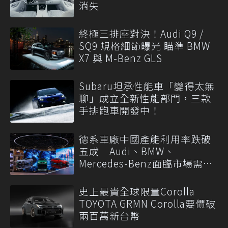
消失
終極三排座對決！Audi Q9 /
SQ9 規格細節曝光 瞄準 BMW
X7 與 M-Benz GLS
Subaru坦承性能車「變得太無
聊」成立全新性能部門，三款
手排跑車開發中！
德系車廠中國產能利用率跌破
五成 Audi、BMW、
Mercedes-Benz面臨市場需求
轉變
史上最貴全球限量Corolla
TOYOTA GRMN Corolla要價破
兩百萬新台幣