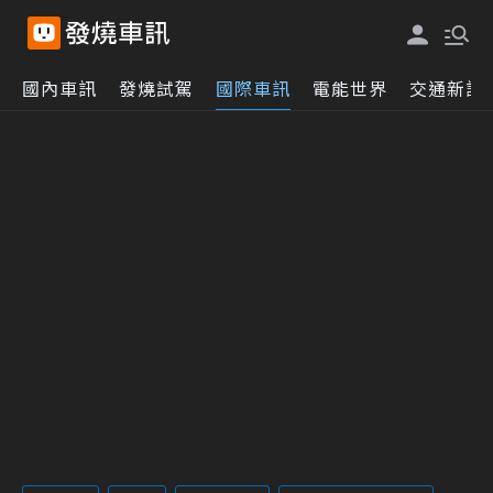
國內車訊
發燒試駕
國際車訊
電能世界
交通新訊