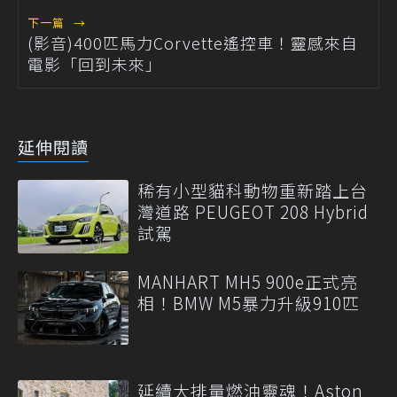
下一篇
→
(影音)400匹馬力Corvette遙控車！靈感來自
電影「回到未來」
延伸閱讀
稀有小型貓科動物重新踏上台
灣道路 PEUGEOT 208 Hybrid
試駕
MANHART MH5 900e正式亮
相！BMW M5暴力升級910匹
延續大排量燃油靈魂！Aston