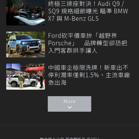
終極三排座對決！Audi Q9 /
SQ9 規格細節曝光 瞄準 BMW
X7 與 M-Benz GLS
Ford砍平價車拚「越野界
Porsche」 品牌轉型卻恐把
入門客群拱手讓人
中國車企極限洗牌！新車出不
停利潤率僅剩1.5%，主流車廠
急出海
More
聯合線上公司 著作權所有 ©2021