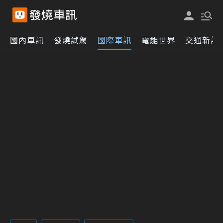
國內車訊
發燒試駕
國際車訊
電能世界
交通新訊