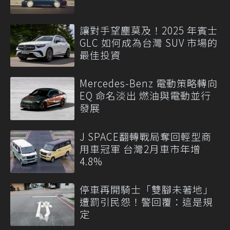
讓對手望塵莫及！2025 年賓士
GLC 如何成為台灣 SUV 市場的
最佳投資
Mercedes-Benz 電動策略轉向
EQ 命名淡出 燃油與電動並行
發展
J SPACE翻轉戰局奪回輕型商
用車冠軍 台灣2月車市年增
4.8%
停車再開騎士「雙腳未著地」
遭罰引民怨！警回覆：這是規
定