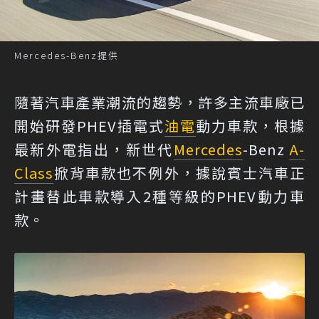
Mercedes-Benz提供
隨著汽車產業潮流的趨勢，許多主流車廠已
開始研發PHEV插電式
油電
動力車款，根據
最新外電指出，新世代
Mercedes
-Benz
A-
Class
掀背車款也不例外，據說賓士汽車正
計畫替此車款導入2種等級的PHEV動力車
款。