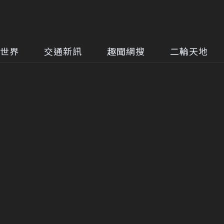
世界
交通新訊
趣聞網搜
二輪天地