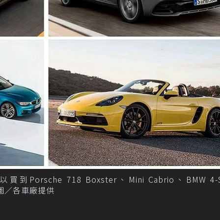
he 718 Boxster、Mini Cabrio、BMW 4-Se
LC。 圖／各車廠提供