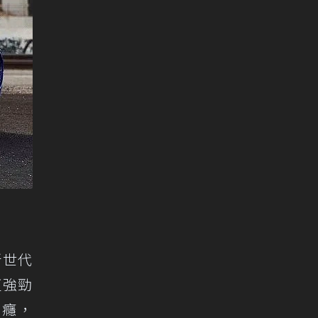
新世代
更強勁
過癮，