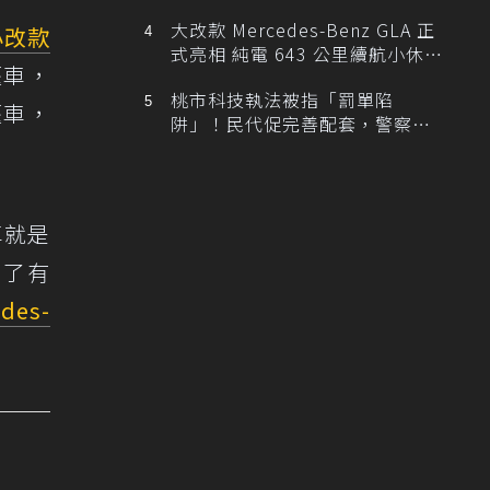
大改款 Mercedes-Benz GLA 正
小改款
式亮相 純電 643 公里續航小休
篷車，
旅！
桃市科技執法被指「罰單陷
篷車，
阱」！民代促完善配套，警察局
提數據回應
車就是
除了有
des-