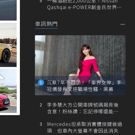
一桶油跑近2,000公里！Nissan
Qashqai e-POWER創金氏世界紀
錄
車訊熱門
沉默7年不忍了！「車界女神」李
冠儀發長文控職場性騷、黑幕
李多慧大方公開車牌號碼揭背後
含意！粉絲讚：忘記停哪還能幫
忙找車
Mercedes坦承取消實體按鍵做過
頭 但車內大螢幕不會因此消失