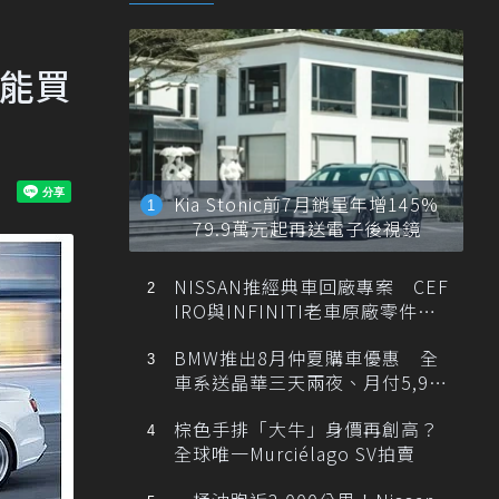
只能買
Kia Stonic前7月銷量年增145%
79.9萬元起再送電子後視鏡
NISSAN推經典車回廠專案 CEF
IRO與INFINITI老車原廠零件最
低1折
BMW推出8月仲夏購車優惠 全
車系送晶華三天兩夜、月付5,900
元起
棕色手排「大牛」身價再創高？
全球唯一Murciélago SV拍賣