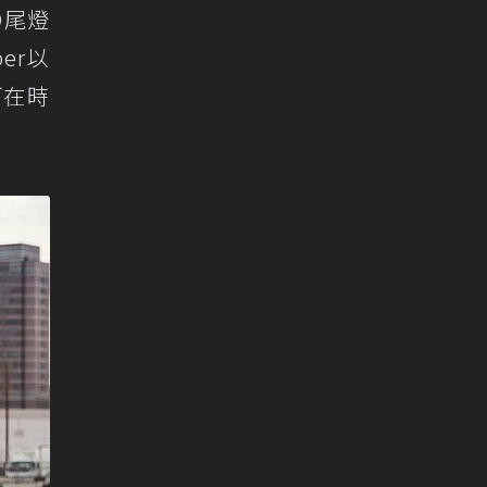
D尾燈
er以
可在時