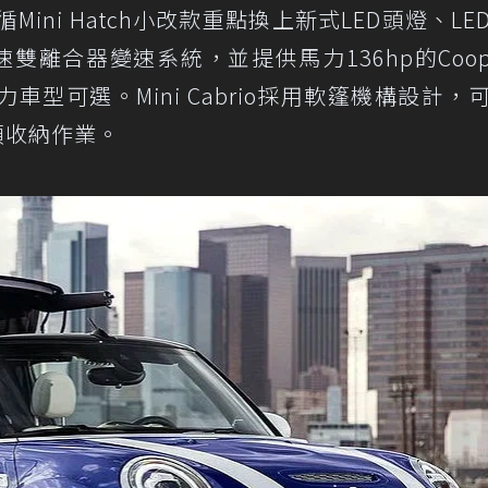
依循Mini Hatch小改款重點換上新式LED頭燈、LE
c七速雙離合器變速系統，並提供馬力136hp的Coop
種動力車型可選。Mini Cabrio採用軟篷機構設計，
車頂收納作業。