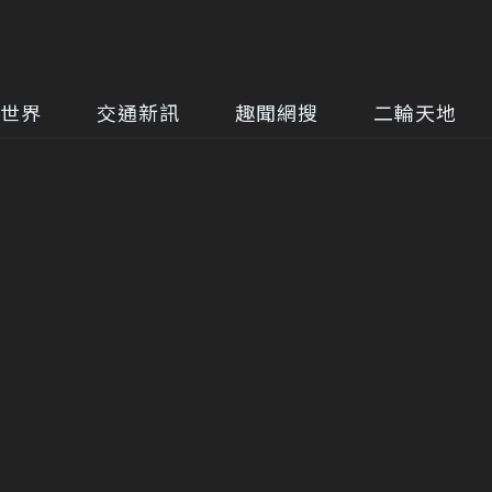
世界
交通新訊
趣聞網搜
二輪天地