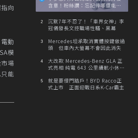
含意！粉絲讚：忘記停哪還能幫
標指向
忙找車
沉默7年不忍了！「車界女神」李
冠儀發長文控職場性騷、黑幕
用電動
Mercedes坦承取消實體按鍵做過
頭 但車內大螢幕不會因此消失
SA模
大改款 Mercedes-Benz GLA 正
從市場
式亮相 純電 643 公里續航小休
也只能
旅！
就是要侵門踏戶！BYD Racco正
式上市 正面迎戰日系K-Car霸主