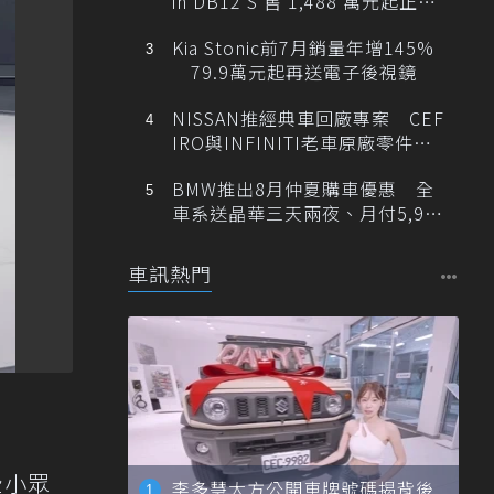
in DB12 S 售 1,488 萬元起正式
登台
Kia Stonic前7月銷量年增145%
79.9萬元起再送電子後視鏡
NISSAN推經典車回廠專案 CEF
IRO與INFINITI老車原廠零件最
低1折
BMW推出8月仲夏購車優惠 全
車系送晶華三天兩夜、月付5,900
元起
車訊熱門
些小眾
李多慧大方公開車牌號碼揭背後