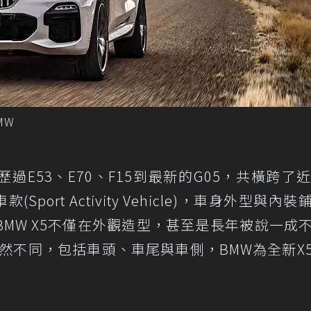
MW
歷過E53、E70、F15到最新的G05，共橫跨了近
port Activity Vehicle)，車身外型與內裝
MW X5不僅在外觀造型，甚至是長年被說一成
截然不同，包括車頭、車尾與車側，BMW為全新X