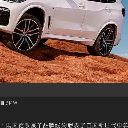
摘自BMW
子，兩家德系豪華品牌紛紛發表了自家新世代車