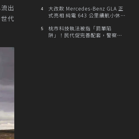
已流出
大改款 Mercedes-Benz GLA 正
式亮相 純電 643 公里續航小休
新世代
旅！
桃市科技執法被指「罰單陷
阱」！民代促完善配套，警察局
提數據回應