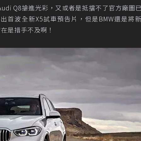
udi Q8搶進光彩，又或者是抵擋不了官方廠圖
出首波全新X5試車預告片，但是BMW還是將
家實在是措手不及啊！