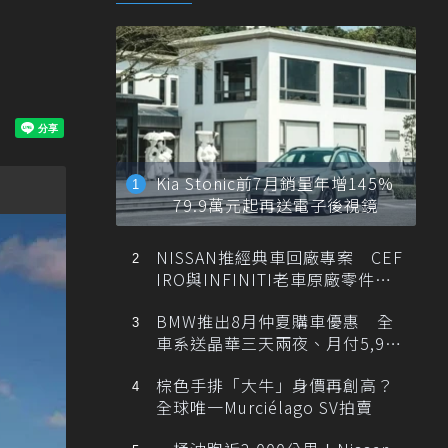
Kia Stonic前7月銷量年增145%
79.9萬元起再送電子後視鏡
NISSAN推經典車回廠專案 CEF
IRO與INFINITI老車原廠零件最
低1折
BMW推出8月仲夏購車優惠 全
車系送晶華三天兩夜、月付5,900
元起
棕色手排「大牛」身價再創高？
全球唯一Murciélago SV拍賣