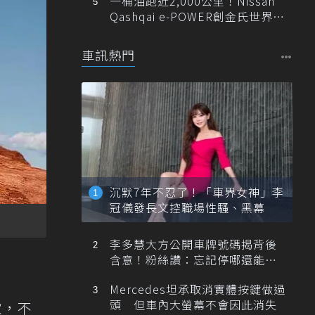
一桶油跑近2,000公里！Nissan
Qashqai e-POWER創金氏世界紀
錄
車訊熱門
沉默7年不忍了！「車界女神」李
冠儀發長文控職場性騷、黑幕
李多慧大方公開車牌號碼揭背後
含意！粉絲讚：忘記停哪還能幫
忙找車
Mercedes坦承取消實體按鍵做過
頭 但車內大螢幕不會因此消失
款，不