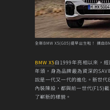
全新BMW X5(G05)提早出生啦！ 摘自B
BMW X5
自1999年亮相以來，經
年頭，身為品牌最為資深的SAV車款(S
說是一代又一代的進化。新世代B
內裝陳設，都與前一世代(F15)
了嶄新的樣貌。