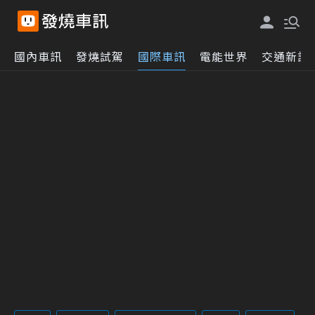
國內車訊
發燒試駕
國際車訊
電能世界
交通新訊