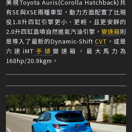
美規Toyota Auris(Corolla Hatchback)共
有SE與XSE兩種車型，動力方面配置了比現
役1.8升四缸引擎更小、更輕，且更安靜的
2.0升四缸直噴自然進氣汽油引擎，
變速箱
則
是導入了最新的Dynamic-Shift
CVT
，或是
六速iMT
手排
變速箱，最大馬力為
168hp/20.9kgm。