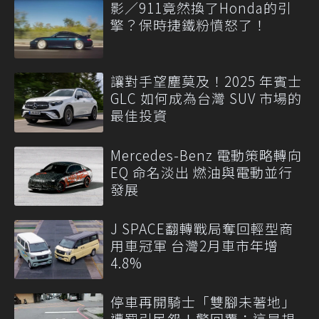
影／911竟然換了Honda的引
擎？保時捷鐵粉憤怒了！
讓對手望塵莫及！2025 年賓士
GLC 如何成為台灣 SUV 市場的
最佳投資
Mercedes-Benz 電動策略轉向
EQ 命名淡出 燃油與電動並行
發展
J SPACE翻轉戰局奪回輕型商
用車冠軍 台灣2月車市年增
4.8%
停車再開騎士「雙腳未著地」
遭罰引民怨！警回覆：這是規