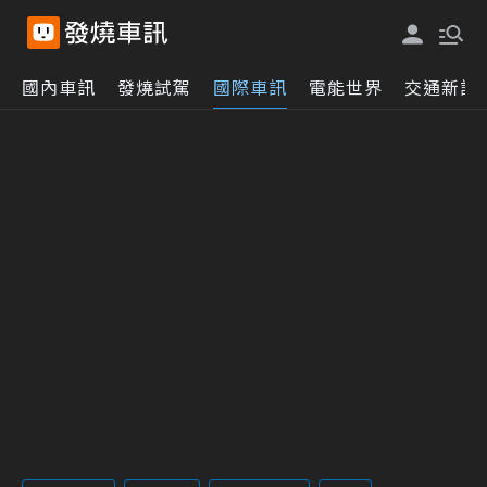
國內車訊
發燒試駕
國際車訊
電能世界
交通新訊