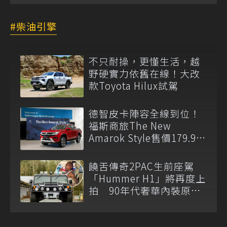
柴油引擎
不只耐操，更懂生活，越
野硬實力依舊在線！大改
款Toyota Hilux試駕
德智皮卡陣容全線到位！
福斯商旅The New
Amarok Style售價179.9萬
元起登台上市
饒舌傳奇2PAC生前座駕
「Hummer H1」將再度上
拍 90年代奢華內裝原汁
原味