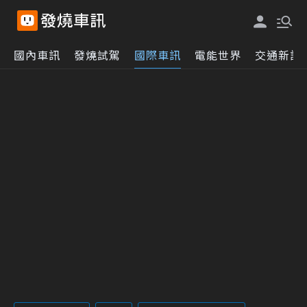
國內車訊
發燒試駕
國際車訊
電能世界
交通新訊