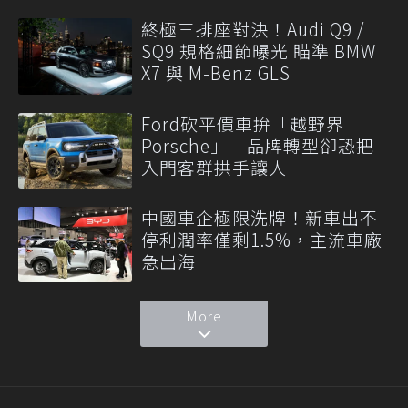
終極三排座對決！Audi Q9 /
SQ9 規格細節曝光 瞄準 BMW
X7 與 M-Benz GLS
Ford砍平價車拚「越野界
Porsche」 品牌轉型卻恐把
入門客群拱手讓人
中國車企極限洗牌！新車出不
停利潤率僅剩1.5%，主流車廠
急出海
More