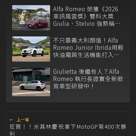
Alfa Romeo 榮獲《2026
車訊風雲獎》雙料大獎
Giulia、Stelvio 強勢稱霸
進口豪華中型級距
不只靠義大利顏值！Alfa
Romeo Junior Ibrida用輕
快油電與生活機能打入都
會休旅市場
Giulietta 後繼有人？Alfa
Romeo 執行長證實全新掀
背車型研發中！
←
上一篇
狂賀！！米其林慶祝拿下MotoGP第400次勝
利