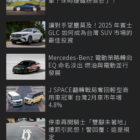
擎？保時捷鐵粉憤怒了！
讓對手望塵莫及！2025 年賓士
GLC 如何成為台灣 SUV 市場的
最佳投資
Mercedes-Benz 電動策略轉向
EQ 命名淡出 燃油與電動並行
發展
J SPACE翻轉戰局奪回輕型商
用車冠軍 台灣2月車市年增
4.8%
停車再開騎士「雙腳未著地」
遭罰引民怨！警回覆：這是規
定