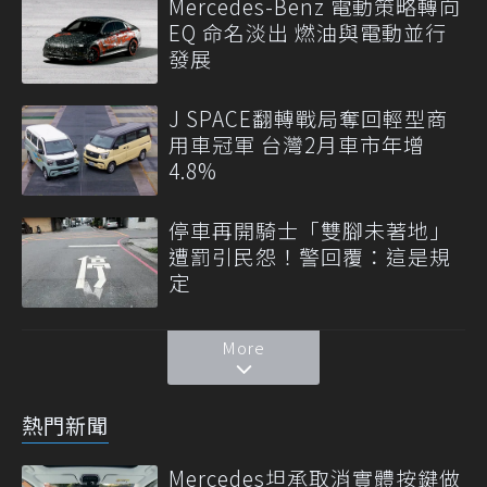
Mercedes-Benz 電動策略轉向
EQ 命名淡出 燃油與電動並行
發展
J SPACE翻轉戰局奪回輕型商
用車冠軍 台灣2月車市年增
4.8%
停車再開騎士「雙腳未著地」
遭罰引民怨！警回覆：這是規
定
More
熱門新聞
Mercedes坦承取消實體按鍵做