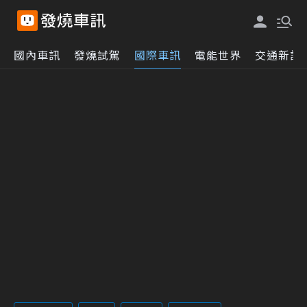
國內車訊
發燒試駕
國際車訊
電能世界
交通新訊