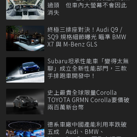
過頭 但車內大螢幕不會因此
消失
終極三排座對決！Audi Q9 /
SQ9 規格細節曝光 瞄準 BMW
X7 與 M-Benz GLS
Subaru坦承性能車「變得太無
聊」成立全新性能部門，三款
手排跑車開發中！
史上最貴全球限量Corolla
TOYOTA GRMN Corolla要價破
兩百萬新台幣
德系車廠中國產能利用率跌破
五成 Audi、BMW、