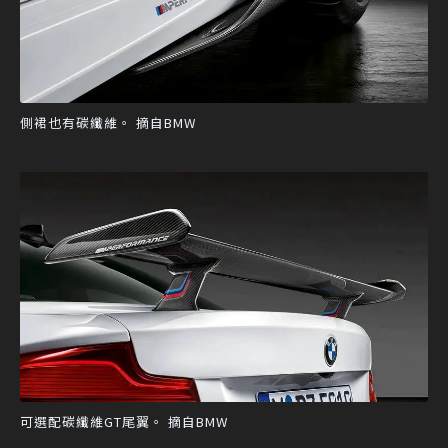
側裙也有碳纖維。 摘自BMW
可選配碳纖維GT尾翼。 摘自BMW