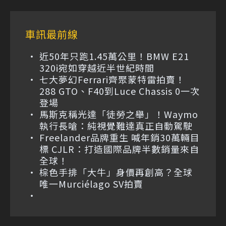
車訊最前線
近50年只跑1.45萬公里！BMW E21
320i宛如穿越近半世紀時間
七大夢幻Ferrari齊聚蒙特雷拍賣！
288 GTO、F40到Luce Chassis 0一次
登場
馬斯克稱光達「徒勞之舉」！Waymo
執行長嗆：純視覺難達真正自動駕駛
Freelander品牌重生 喊年銷30萬輛目
標 CJLR：打造國際品牌半數銷量來自
全球！
棕色手排「大牛」身價再創高？全球
唯一Murciélago SV拍賣