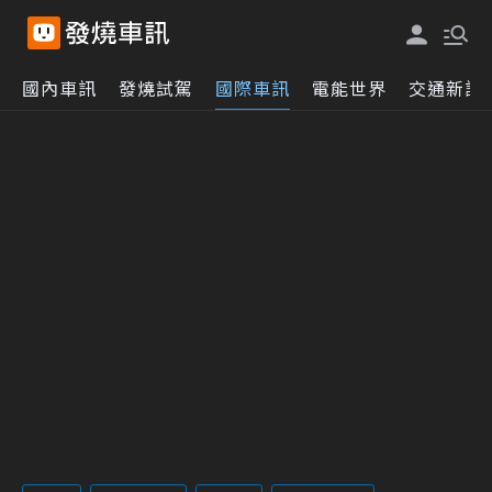
國內車訊
發燒試駕
國際車訊
電能世界
交通新訊