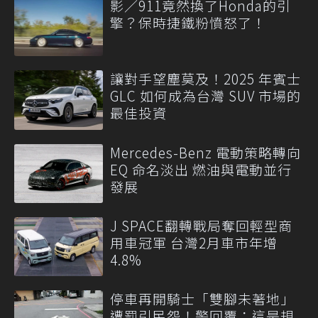
影／911竟然換了Honda的引
擎？保時捷鐵粉憤怒了！
讓對手望塵莫及！2025 年賓士
GLC 如何成為台灣 SUV 市場的
最佳投資
Mercedes-Benz 電動策略轉向
EQ 命名淡出 燃油與電動並行
發展
J SPACE翻轉戰局奪回輕型商
用車冠軍 台灣2月車市年增
4.8%
停車再開騎士「雙腳未著地」
遭罰引民怨！警回覆：這是規