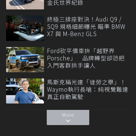
金氏世界紀錄
終極三排座對決！Audi Q9 /
SQ9 規格細節曝光 瞄準 BMW
X7 與 M-Benz GLS
Ford砍平價車拚「越野界
Porsche」 品牌轉型卻恐把
入門客群拱手讓人
馬斯克稱光達「徒勞之舉」！
Waymo執行長嗆：純視覺難達
真正自動駕駛
More