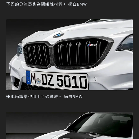
下巴的分流器也為碳纖維材質。 摘自BMW
連水箱護罩也用上了碳纖維。 摘自BMW