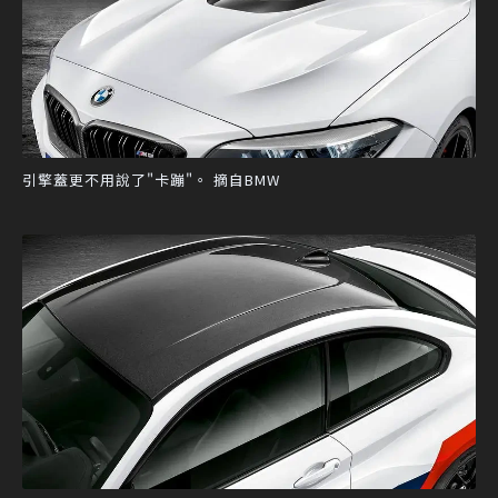
引擎蓋更不用說了"卡蹦"。 摘自BMW