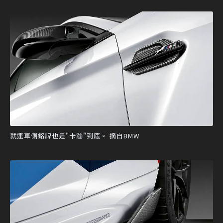
就連車側銘牌也是"卡蹦"到底。 摘自BMW