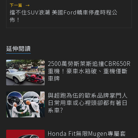
下一篇
→
擋不住SUV浪潮 美國Ford轎車停產時程公
佈！
延伸閱讀
2500萬勞斯萊斯追撞CBR650R
重機！豪車水箱破、重機僅斷
車牌
與超跑為伍的歐系品牌掌門人
日常用車或心裡頭卻都有著日
系車?
Honda Fit無限Mugen專屬套