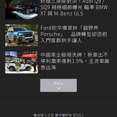
終極三排座對決！Audi Q9 /
SQ9 規格細節曝光 瞄準 BMW
X7 與 M-Benz GLS
Ford砍平價車拚「越野界
Porsche」 品牌轉型卻恐把
入門客群拱手讓人
中國車企極限洗牌！新車出不
停利潤率僅剩1.5%，主流車廠
急出海
More
聯合線上公司 著作權所有 ©2021