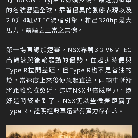
的名號響遍全球，靠著優異的動態表現以及
2.0升4缸VTEC渦輪引擎，榨出320hp最大
馬力，前驅之王當之無愧。
第一場直線加速賽，NSX靠著3.2 V6 VTEC
高轉速與後輪驅動的優勢，在起步時便與
Type R拉開差距，但Type R也不是省油的
燈，當速度上來後便急起直追，兩輛車漸漸
將距離愈拉愈近，這時NSX也倍感壓力，還
好這時終點到了，NSX便以些微差距贏了
Type R，證明經典車還是有實力存在的。