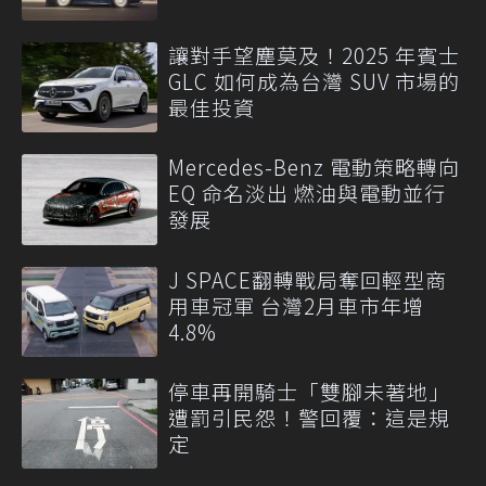
讓對手望塵莫及！2025 年賓士
GLC 如何成為台灣 SUV 市場的
最佳投資
Mercedes-Benz 電動策略轉向
EQ 命名淡出 燃油與電動並行
發展
J SPACE翻轉戰局奪回輕型商
用車冠軍 台灣2月車市年增
4.8%
停車再開騎士「雙腳未著地」
遭罰引民怨！警回覆：這是規
定