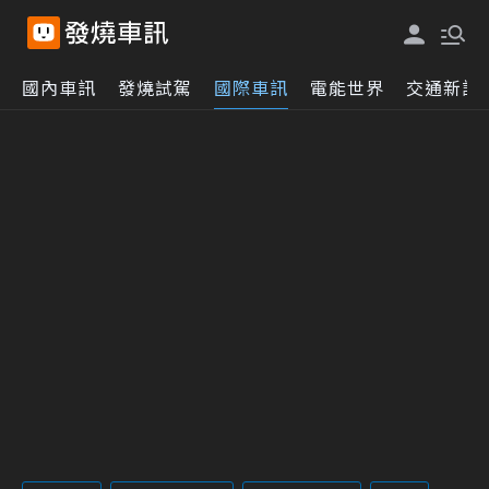
國內車訊
發燒試駕
國際車訊
電能世界
交通新訊