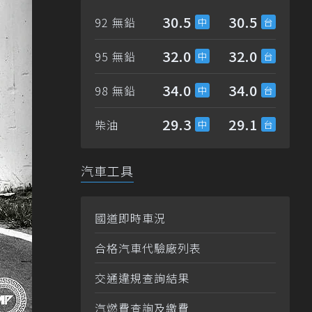
30.5
30.5
92 無鉛
32.0
32.0
95 無鉛
34.0
34.0
98 無鉛
29.3
29.1
柴油
汽車工具
國道即時車況
合格汽車代驗廠列表
交通違規查詢結果
汽燃費查詢及繳費