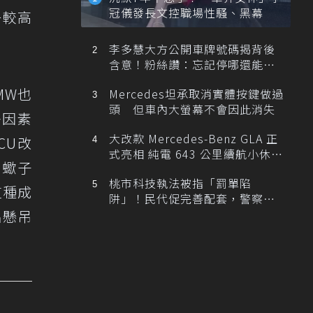
冠儀發長文控職場性騷、黑幕
一較高
李多慧大方公開車牌號碼揭背後
含意！粉絲讚：忘記停哪還能幫
忙找車
MW也
Mercedes坦承取消實體按鍵做過
頭 但車內大螢幕不會因此消失
多因素
大改款 Mercedes-Benz GLA 正
CU改
式亮相 純電 643 公里續航小休
金蠍子
旅！
桃市科技執法被指「罰單陷
這種成
阱」！民代促完善配套，警察局
提數據回應
名懸吊