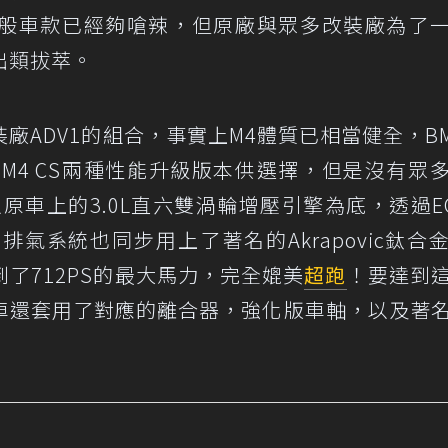
般車款已經夠嗆辣，但原廠與眾多改裝廠為了
出類拔萃。
裝廠ADV1的組合，事實上M4體質已相當健全，B
ckage與M4 CS兩種性能升級版本供選擇，但是沒有眾
原車上的3.0L直六雙渦輪增壓引擎為底，透過E
，排氣系統也同步用上了著名的Akrapovic鈦合
了712PS的最大馬力，完全媲美
超跑
！要達到
車還套用了對應的離合器，強化版車軸，以及著