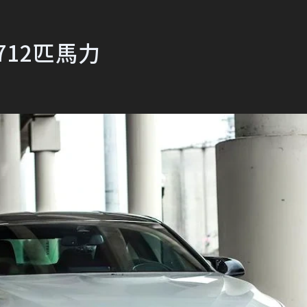
712匹馬力