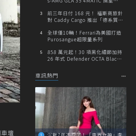
s-AMG GLA 35 4MATIC 摘星版
輕旅
前三年日付 168 元！ 福斯商旅針
對 Caddy Cargo 推出「德系質感
精算圓夢」與「打天下」專案
全球僅10輛！Ferrari為美國打造
Purosangue超限量系列
858 萬元起！30 項黑化細節加持
26 年式 Defender OCTA Black
限量 5 席登台
車訊熱門
到車壇
沉默7年不忍了！「車界女神」李