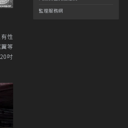
監理服務網
以有性
尾翼等
20吋