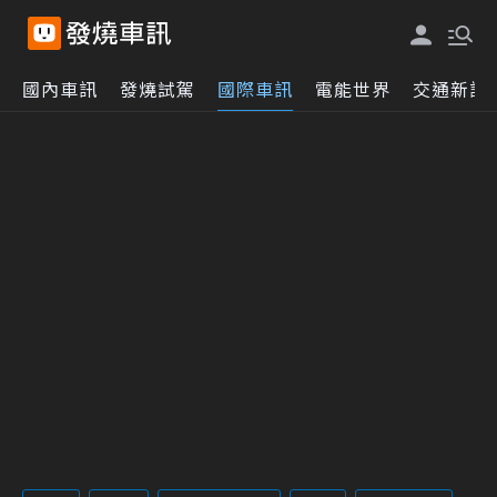
國內車訊
發燒試駕
國際車訊
電能世界
交通新訊