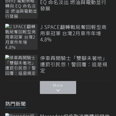
EQ 命名淡出 燃油與電動並行
發展
J SPACE翻轉戰局奪回輕型商
用車冠軍 台灣2月車市年增
4.8%
停車再開騎士「雙腳未著地」
遭罰引民怨！警回覆：這是規
定
More
熱門新聞