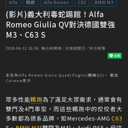
Alfa
轎跑
Alfa Romeo
C63
BMW M3
(影片)義大利毒蛇踢館！Alfa
Romeo Giulia QV對決德國雙強
M3、C63 S
聯合新聞網／記者趙駿宏／綜合報導
2018-04-12 16:06
全名為Alfa Romeo Giulia Quadrifoglio(簡稱QV)。 截自
Carwow影片
眾多性能
轎跑
為了滿足大眾需求，通常會有
雙門及4門車型，而這些轎跑中的佼佼者大
多數都為德系品牌，如Mercedes-AMG
C63
S、
BMW M3
(雙門為M4)、Audi RS5，但這