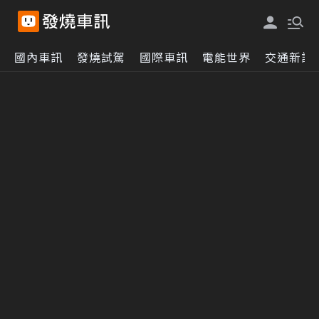
國內車訊
發燒試駕
國際車訊
電能世界
交通新訊