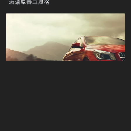
滿濃厚賽車風格
671匹的油電怪獸 全新Mercedes-AMG
CLE 63 S偽裝出沒！