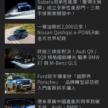
Subaru坦承性能車「變得太無
聊」成立全新性能部門，三款
手排跑車開發中！
一桶油跑近2,000公里！
Nissan Qashqai e-POWER創
金氏世界紀錄
終極三排座對決！Audi Q9 /
SQ9 規格細節曝光 瞄準 BMW
X7 與 M-Benz GLS
Ford砍平價車拚「越野界
Porsche」 品牌轉型卻恐把
入門客群拱手讓人
德系車廠中國產能利用率跌破
五成 Audi、BMW、