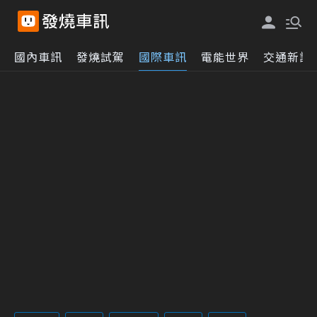
國內車訊
發燒試駕
國際車訊
電能世界
交通新訊