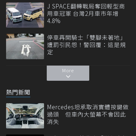
J SPACE翻轉戰局奪回輕型商
用車冠軍 台灣2月車市年增
4.8%
停車再開騎士「雙腳未著地」
遭罰引民怨！警回覆：這是規
定
More
熱門新聞
Mercedes坦承取消實體按鍵做
過頭 但車內大螢幕不會因此
消失