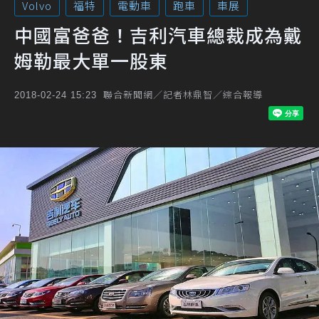
Volvo
福特
電動車
跑車
車展
中國富爸爸！吉利汽車總裁成為戴
姆勒最大單一股東
聯合新聞網／記者林鼎智／綜合報導
2018-02-24 15:23