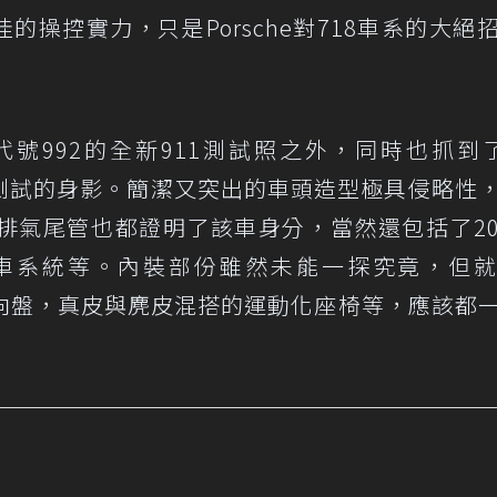
佳的操控實力，只是Porsche對718車系的大絕
號992的全新911測試照之外，同時也抓到了
測試的身影。簡潔又突出的車頭造型極具侵略性
排氣尾管也都證明了該車身分，當然還包括了2
車系統等。內裝部份雖然未能一探究竟，但
化方向盤，真皮與麂皮混搭的運動化座椅等，應該都