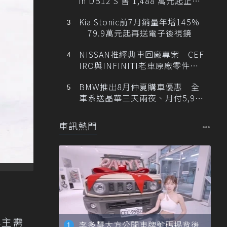
in DB12 S 售 1,488 萬元起正式
登台
Kia Stonic前7月銷量年增145%
79.9萬元起再送電子後視鏡
NISSAN推經典車回廠專案 CEF
IRO與INFINITI老車原廠零件最
低1折
BMW推出8月仲夏購車優惠 全
車系送晶華三天兩夜、月付5,900
元起
車訊熱門
車主需
李多慧大方公開車牌號碼揭背後