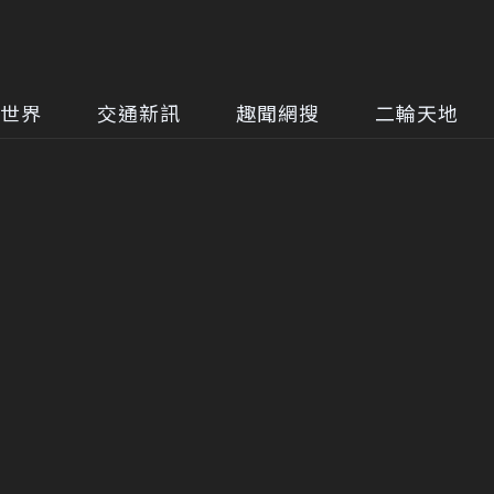
世界
交通新訊
趣聞網搜
二輪天地