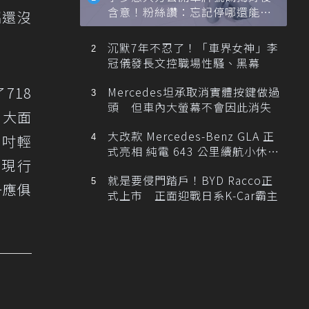
含意！粉絲讚：忘記停哪還能幫
招還沒
忙找車
沉默7年不忍了！「車界女神」李
冠儀發長文控職場性騷、黑幕
718
Mercedes坦承取消實體按鍵做過
頭 但車內大螢幕不會因此消失
，大面
大改款 Mercedes-Benz GLA 正
0吋輕
式亮相 純電 643 公里續航小休
就現行
旅！
就是要侵門踏戶！BYD Racco正
一應俱
式上市 正面迎戰日系K-Car霸主