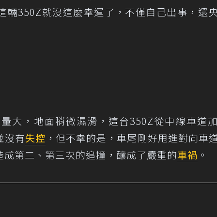
這輛350Z就沒這麼幸運了，不僅自己出事，還
量大，地面稍微濕滑，這台350Z從中線車道
並沒有
失控
，但不幸的是，車尾剛好甩進對向車
造成第二、第三次的追撞，釀成了嚴重的
車禍
。