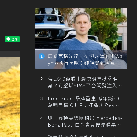
馬斯克稱光達「徒勞之舉」！Wa
ymo執行長嗆：純視覺難達真正
自動駕駛
傳EX40後繼車最快明年秋季現
身？有望以SPA3平台開發注入80
0V動力
Freelander品牌重生 喊年銷30
萬輛目標 CJLR：打造國際品牌
半數銷量來自全球！
與世界頂尖樂團相遇 Mercedes-
Benz Pass 白金會員優先購票維
也納愛樂