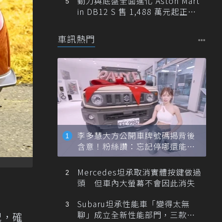
動力與底盤全面進化 Aston Mart
in DB12 S 售 1,488 萬元起正式
登台
車訊熱門
李多慧大方公開車牌號碼揭背後
含意！粉絲讚：忘記停哪還能幫
忙找車
Mercedes坦承取消實體按鍵做過
頭 但車內大螢幕不會因此消失
Subaru坦承性能車「變得太無
聊」成立全新性能部門，三款手
況，確