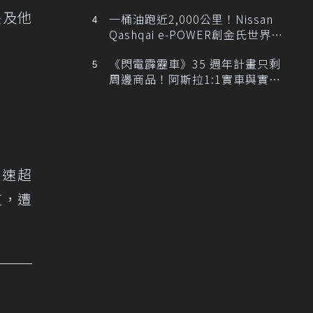
排跑車開發中！
央及他
一桶油跑近2,000公里！Nissan
Qashqai e-POWER創金氏世界紀
錄
《閃電霹靂車》35 週年計畫只剩
周邊商品！阿斯拉1:1實車與實體
展覽雙雙喊卡
加速超
道，遭