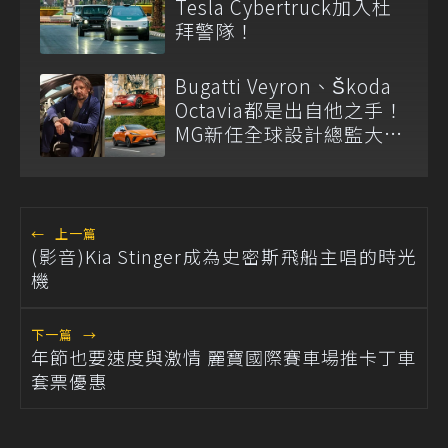
Tesla Cybertruck加入杜
拜警隊！
Bugatti Veyron、Škoda
Octavia都是出自他之手！
MG新任全球設計總監大有
來頭
←
上一篇
(影音)Kia Stinger成為史密斯飛船主唱的時光
機
下一篇
→
年節也要速度與激情 麗寶國際賽車場推卡丁車
套票優惠