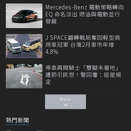
Mercedes-Benz 電動策略轉向
EQ 命名淡出 燃油與電動並行
發展
J SPACE翻轉戰局奪回輕型商
用車冠軍 台灣2月車市年增
4.8%
停車再開騎士「雙腳未著地」
遭罰引民怨！警回覆：這是規
定
More
熱門新聞