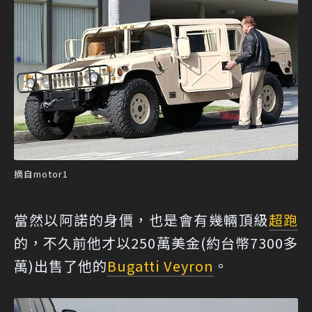
摘自motor1
當然以阿諾的身價，也是會有幾輛頂級
超跑
的，不久前他才以250萬美金(約台幣7300多
萬)出售了他的
Bugatti Veyron
。