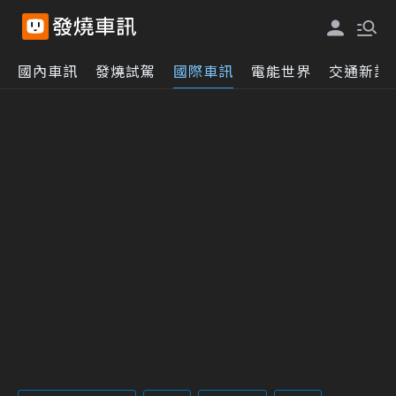
國內車訊
發燒試駕
國際車訊
電能世界
交通新訊