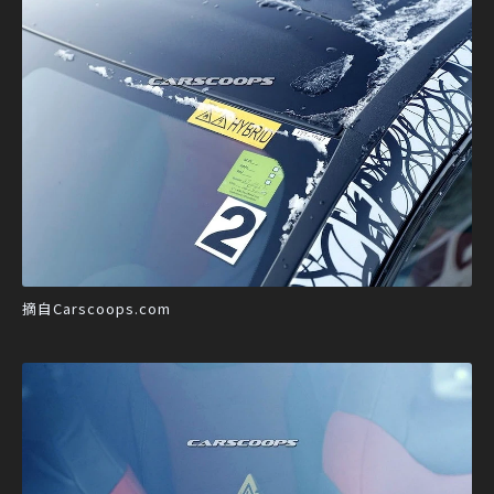
摘自Carscoops.com