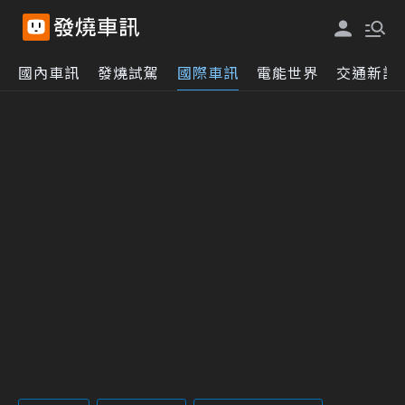
國內車訊
發燒試駕
國際車訊
電能世界
交通新訊