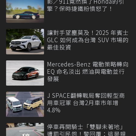
影／911竟然換了Honda的引
擎？保時捷鐵粉憤怒了！
讓對手望塵莫及！2025 年賓士
GLC 如何成為台灣 SUV 市場的
最佳投資
Mercedes-Benz 電動策略轉向
EQ 命名淡出 燃油與電動並行
發展
J SPACE翻轉戰局奪回輕型商
用車冠軍 台灣2月車市年增
4.8%
停車再開騎士「雙腳未著地」
遭罰引民怨！警回覆：這是規