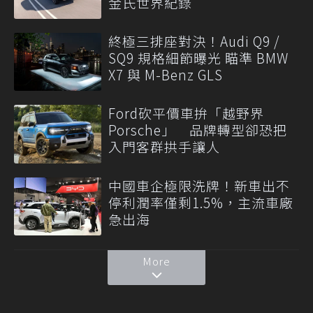
金氏世界紀錄
終極三排座對決！Audi Q9 /
SQ9 規格細節曝光 瞄準 BMW
X7 與 M-Benz GLS
Ford砍平價車拚「越野界
Porsche」 品牌轉型卻恐把
入門客群拱手讓人
中國車企極限洗牌！新車出不
停利潤率僅剩1.5%，主流車廠
急出海
More