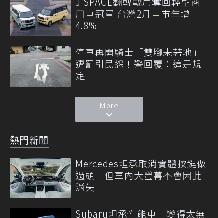
J SPACE翻轉戰局奪回輕型商
用車冠軍 台灣2月車市年增
4.8%
停車再開騎士「雙腳未著地」
遭罰引民怨！警回覆：這是規
定
More
熱門新聞
Mercedes坦承取消實體按鍵做
過頭 但車內大螢幕不會因此
消失
Subaru坦承性能車「變得太無