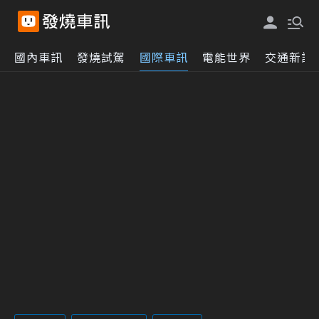
國內車訊
發燒試駕
國際車訊
電能世界
交通新訊