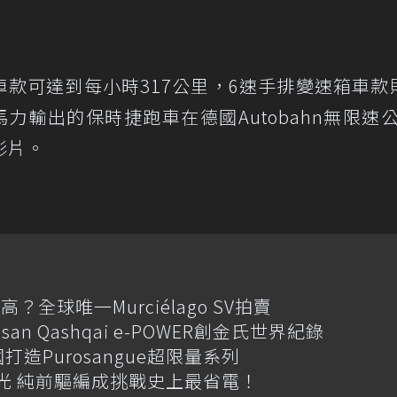
車款可達到每小時317公里，6速手排變速箱車款
力輸出的保時捷跑車在德國Autobahn無限速
影片。
全球唯一Murciélago SV拍賣
an Qashqai e-POWER創金氏世界紀錄
國打造Purosangue超限量系列
格搶先曝光 純前驅編成挑戰史上最省電！