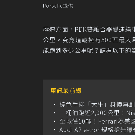
Porsche提供
極速方面，PDK雙離合器變速箱
公里。究竟這輛擁有500匹最大馬
能跑到多少公里呢？請看以下的
車訊最前線
棕色手排「大牛」身價再創高？
一桶油跑近2,000公里！Niss
全球僅10輛！Ferrari為美
Audi A2 e-tron規