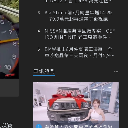
in DB12 S 售 1,488 萬元起正式
登台
Kia Stonic前7月銷量年增145%
79.9萬元起再送電子後視鏡
NISSAN推經典車回廠專案 CEF
IRO與INFINITI老車原廠零件最
低1折
BMW推出8月仲夏購車優惠 全
車系送晶華三天兩夜、月付5,900
元起
車訊熱門
但以賽
李多慧大方公開車牌號碼揭背後