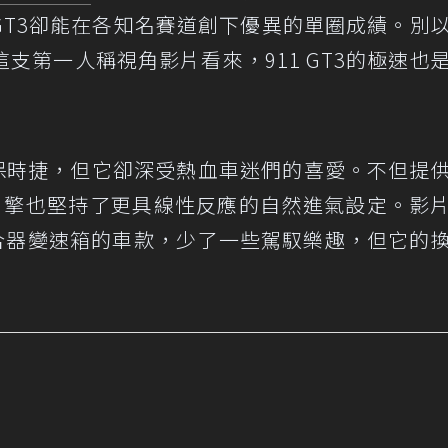
 GT3卻能在各知名賽道創下優異的單圈成績。別
支第一人稱視角影片看來，911 GT3的極速也
是最快的保時捷，但它卻深受熱血車迷們的喜愛。不但提
引擎也堅持了更具線性反應的自然進氣設定。影
雙離合器變速箱的車款，少了一些駕馭樂趣，但它的