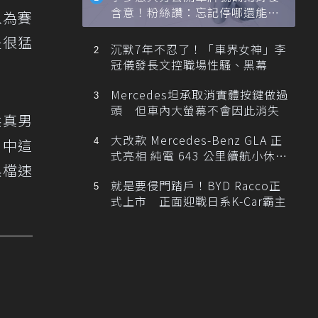
含意！粉絲讚：忘記停哪還能幫
以為賽
忙找車
是很猛
沉默7年不忍了！「車界女神」李
冠儀發長文控職場性騷、黑幕
Mercedes坦承取消實體按鍵做過
頭 但車內大螢幕不會因此消失
供真男
大改款 Mercedes-Benz GLA 正
片中這
式亮相 純電 643 公里續航小休
換檔速
旅！
就是要侵門踏戶！BYD Racco正
式上市 正面迎戰日系K-Car霸主