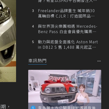
身？有望以SPA3平台開發注入80
0V動力
Freelander品牌重生 喊年銷30
萬輛目標 CJLR：打造國際品牌
半數銷量來自全球！
與世界頂尖樂團相遇 Mercedes-
Benz Pass 白金會員優先購票維
也納愛樂
動力與底盤全面進化 Aston Mart
in DB12 S 售 1,488 萬元起正式
登台
車訊熱門
預期，
李多慧大方公開車牌號碼揭背後