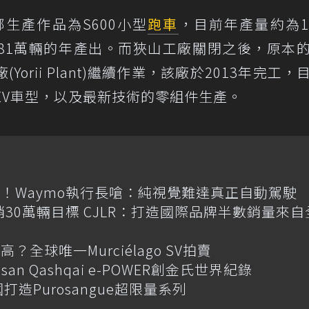
部生產作品為S600小型
跑車
，目前年產量約為1
81萬輛的年產出。而狹山工廠關閉之後，原本
orii Plant)繼續作業，該廠於2013年完工，
的EV車型，以及最新技術的零組件生產。
！Waymo執行長嗆：純視覺難達真正自動駕駛
喊年銷30萬輛目標 CJLR：打造國際品牌半數銷量來自
全球唯一Murciélago SV拍賣
an Qashqai e-POWER創金氏世界紀錄
國打造Purosangue超限量系列