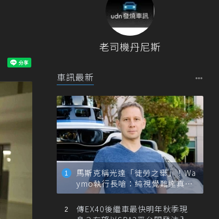
老司機丹尼斯
車訊最新
馬斯克稱光達「徒勞之舉」！Wa
ymo執行長嗆：純視覺難達真正
自動駕駛
傳EX40後繼車最快明年秋季現