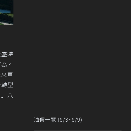
全盛時
行為。
未來車
所轉型
界」八
油價一覽 (8/3~8/9)