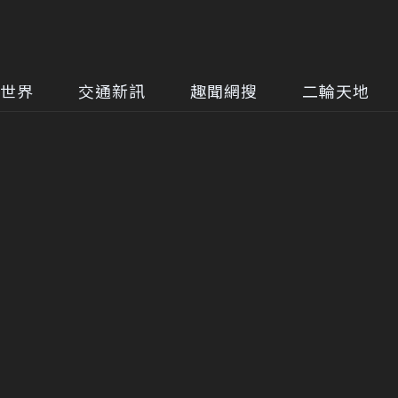
世界
交通新訊
趣聞網搜
二輪天地