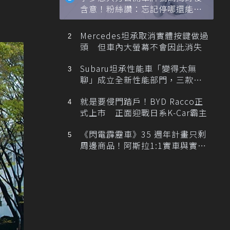
含意！粉絲讚：忘記停哪還能幫
忙找車
Mercedes坦承取消實體按鍵做過
頭 但車內大螢幕不會因此消失
Subaru坦承性能車「變得太無
聊」成立全新性能部門，三款手
排跑車開發中！
就是要侵門踏戶！BYD Racco正
式上市 正面迎戰日系K-Car霸主
《閃電霹靂車》35 週年計畫只剩
周邊商品！阿斯拉1:1實車與實體
展覽雙雙喊卡