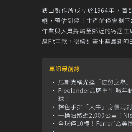
狹山製作所成立於1964年，首
輛，預估到停止生產前僅會剩下
作業與人員將轉至鄰近的寄居工廠(Y
產Fit車款，後續計畫生產最新
車訊最前線
馬斯克稱光達「徒勞之舉」
Freelander品牌重生 
球！
棕色手排「大牛」身價再創高？
一桶油跑近2,000公里！Niss
全球僅10輛！Ferrari為美