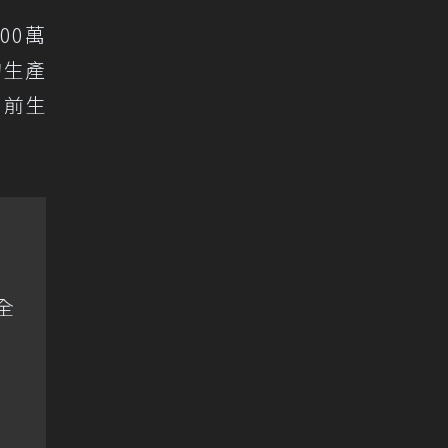
00萬
的生產
目前生
全