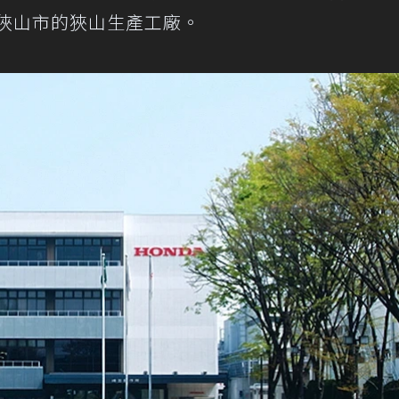
縣狹山市的狹山生產工廠。