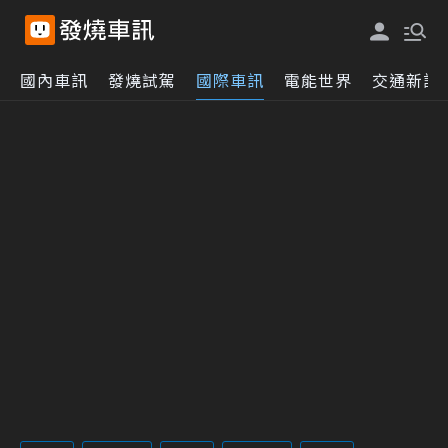
國內車訊
發燒試駕
國際車訊
電能世界
交通新訊