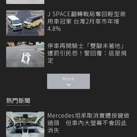
J SPACE翻轉戰局奪回輕型商
用車冠軍 台灣2月車市年增
4.8%
停車再開騎士「雙腳未著地」
遭罰引民怨！警回覆：這是規
定
More
熱門新聞
Mercedes坦承取消實體按鍵做
過頭 但車內大螢幕不會因此
消失