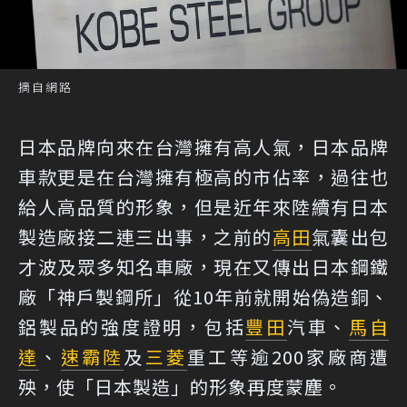
摘自網路
日本品牌向來在台灣擁有高人氣，日本品牌
車款更是在台灣擁有極高的市佔率，過往也
給人高品質的形象，但是近年來陸續有日本
製造廠接二連三出事，之前的
高田
氣囊出包
才波及眾多知名車廠，現在又傳出日本鋼鐵
廠「神戶製鋼所」從10年前就開始偽造銅、
鋁製品的強度證明，包括
豐田
汽車、
馬自
達
、
速霸陸
及
三菱
重工等逾200家廠商遭
殃，使「日本製造」的形象再度蒙塵。