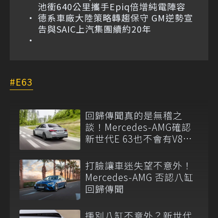
池衝640公里攜手Epiq倍增純電陣容
德系車廠大陸策略轉趨保守 GM逆勢宣
告與SAIC上汽集團續約20年
E63
回歸傳聞真的是無稽之
談！Mercedes-AMG確認
新世代E 63也不會有V8引
擎了
打臉讓車迷失望不意外！
Mercedes-AMG 否認八缸
回歸傳聞
揮別八缸不意外？新世代