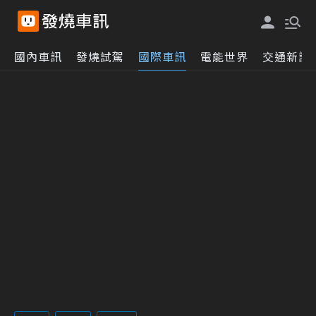
國內車訊
發燒試駕
國際車訊
電能世界
交通新訊