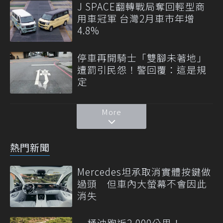
J SPACE翻轉戰局奪回輕型商
用車冠軍 台灣2月車市年增
4.8%
停車再開騎士「雙腳未著地」
遭罰引民怨！警回覆：這是規
定
More
熱門新聞
Mercedes坦承取消實體按鍵做
過頭 但車內大螢幕不會因此
消失
一桶油跑近2,000公里！