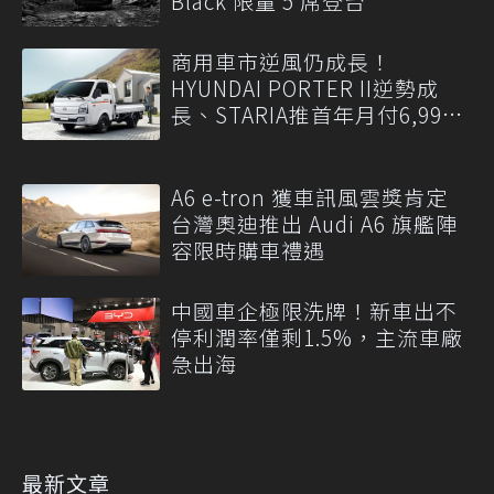
Black 限量 5 席登台
商用車市逆風仍成長！
HYUNDAI PORTER II逆勢成
長、STARIA推首年月付6,999
元
A6 e-tron 獲車訊風雲獎肯定
台灣奧迪推出 Audi A6 旗艦陣
容限時購車禮遇
中國車企極限洗牌！新車出不
停利潤率僅剩1.5%，主流車廠
急出海
最新文章