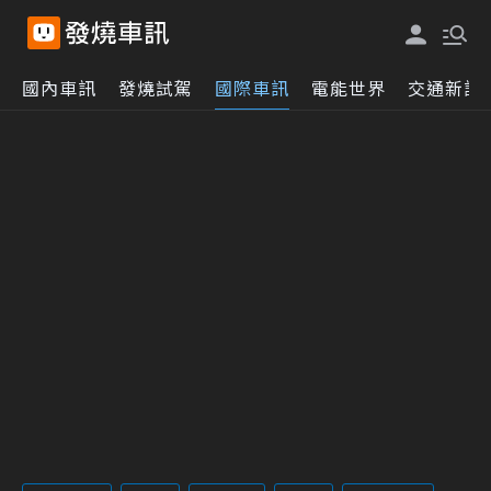
國內車訊
發燒試駕
國際車訊
電能世界
交通新訊