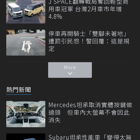
J SPACE翻轉戰局奪回輕型商
用車冠軍 台灣2月車市年增
4.8%
停車再開騎士「雙腳未著地」
遭罰引民怨！警回覆：這是規
定
More
熱門新聞
Mercedes坦承取消實體按鍵做
過頭 但車內大螢幕不會因此
消失
Subaru坦承性能車「變得太無