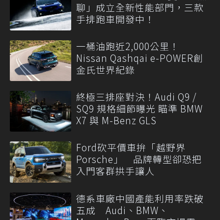
聊」成立全新性能部門，三款
手排跑車開發中！
一桶油跑近2,000公里！
Nissan Qashqai e-POWER創
金氏世界紀錄
終極三排座對決！Audi Q9 /
SQ9 規格細節曝光 瞄準 BMW
X7 與 M-Benz GLS
Ford砍平價車拚「越野界
Porsche」 品牌轉型卻恐把
入門客群拱手讓人
德系車廠中國產能利用率跌破
五成 Audi、BMW、