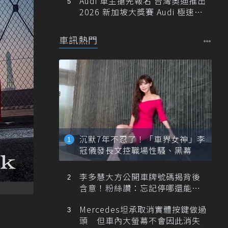
Audi 車主搶先報名 台灣奧迪推出
2026 新加坡大獎賽 Audi 極速之
旅
車訊熱門
沉默7年不忍了！「車界女神」李
冠儀發長文控職場性騷、黑幕
李多慧大方公開車牌號碼揭背後
含意！粉絲讚：忘記停哪還能幫
忙找車
Mercedes坦承取消實體按鍵做過
頭 但車內大螢幕不會因此消失