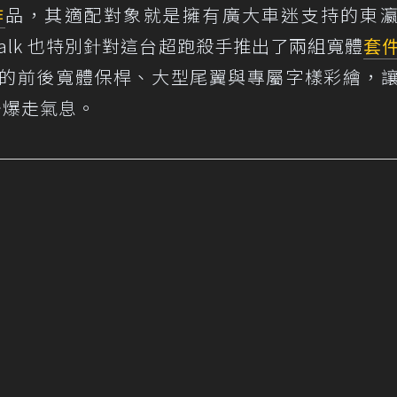
作
品，其適配對象就是擁有廣大車迷支持的東
ty Walk 也特別針對這台超跑殺手推出了兩組寬體
套
lk 風格的前後寬體保桿、大型尾翼與專屬字樣彩繪，
少爆走氣息。