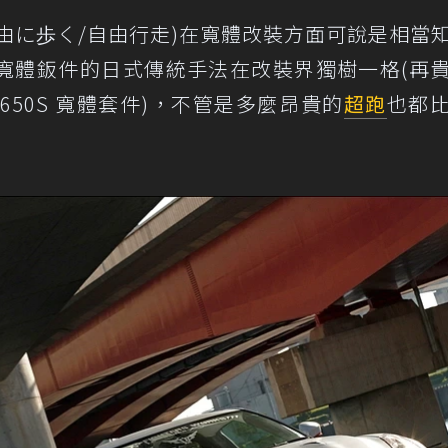
alk(自由に歩く/自由行走)在寬體改裝方面可說是相當
寬體鈑件的日式傳統手法在改裝界獨樹一格(
再
en 650S 寬體套件
)，不管是多麼昂貴的
超跑
也都