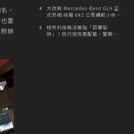
大改款 Mercedes-Benz GLA 正
知名，
式亮相 純電 643 公里續航小休
貴也要
旅！
桃市科技執法被指「罰單陷
比照辦
阱」！民代促完善配套，警察局
提數據回應