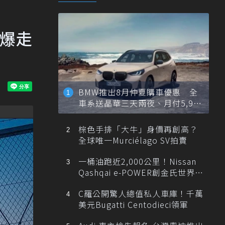
厚爆走
BMW推出8月仲夏購車優惠 全
車系送晶華三天兩夜、月付5,900
元起
棕色手排「大牛」身價再創高？
全球唯一Murciélago SV拍賣
一桶油跑近2,000公里！Nissan
Qashqai e-POWER創金氏世界紀
錄
C羅公開驚人總值私人車庫！千萬
美元Bugatti Centodieci領軍