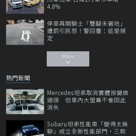
4.8%
停車再開騎士「雙腳未著地」
遭罰引民怨！警回覆：這是規
定
More
熱門新聞
Mercedes坦承取消實體按鍵做
過頭 但車內大螢幕不會因此
消失
Subaru坦承性能車「變得太無
聊」成立全新性能部門，三款