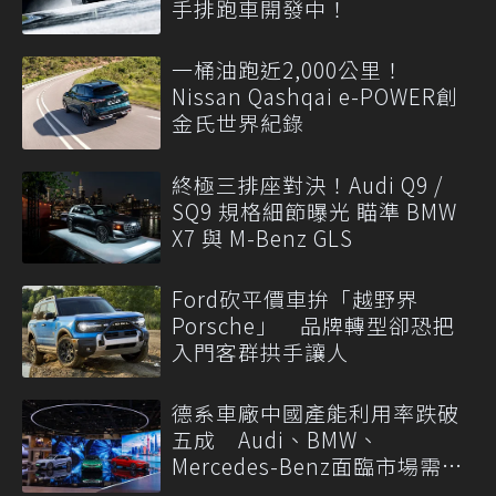
手排跑車開發中！
一桶油跑近2,000公里！
Nissan Qashqai e-POWER創
金氏世界紀錄
終極三排座對決！Audi Q9 /
SQ9 規格細節曝光 瞄準 BMW
X7 與 M-Benz GLS
Ford砍平價車拚「越野界
Porsche」 品牌轉型卻恐把
入門客群拱手讓人
德系車廠中國產能利用率跌破
五成 Audi、BMW、
Mercedes-Benz面臨市場需求
轉變