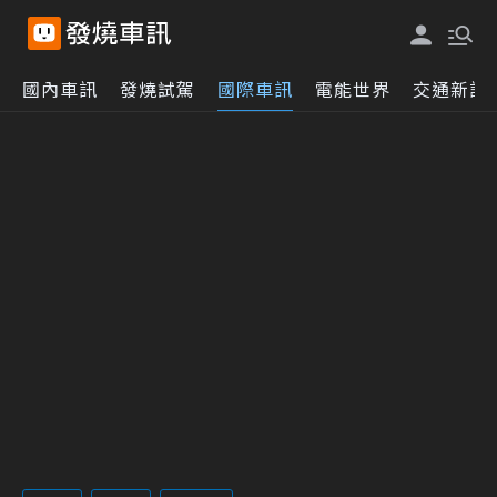
國內車訊
發燒試駕
國際車訊
電能世界
交通新訊