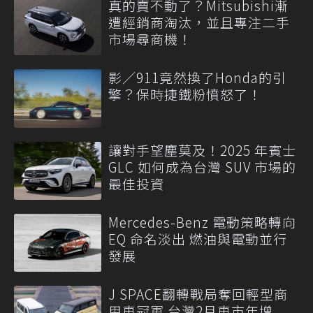
真的賣不動了？Mitsubishi漸
遭經銷商淘汰，並且專注二手
市場尋商機！
影／911竟然換了Honda的引
擎？保時捷鐵粉憤怒了！
讓對手望塵莫及！2025 年賓士
GLC 如何成為台灣 SUV 市場的
最佳投資
Mercedes-Benz 電動策略轉向
EQ 命名淡出 燃油與電動並行
發展
J SPACE翻轉戰局奪回輕型商
用車冠軍 台灣2月車市年增