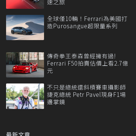
速之旅
全球僅10輛！Ferrari為美國打
造Purosangue超限量系列
傳奇拳王泰森曾經擁有過!
Ferrari F50拍賣估價上看2.7億
元
不只是總統還斜槓賽車攝影師
捷克總統 Petr Pavel現身F1場
邊掌鏡
最新文章