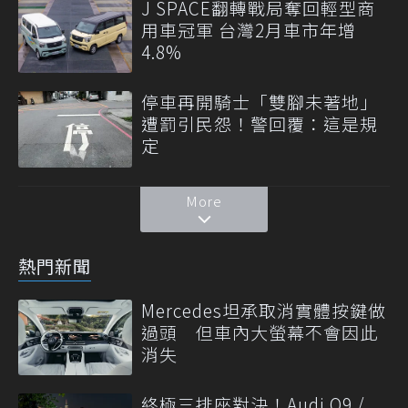
J SPACE翻轉戰局奪回輕型商
用車冠軍 台灣2月車市年增
4.8%
停車再開騎士「雙腳未著地」
遭罰引民怨！警回覆：這是規
定
More
熱門新聞
Mercedes坦承取消實體按鍵做
過頭 但車內大螢幕不會因此
消失
終極三排座對決！Audi Q9 /