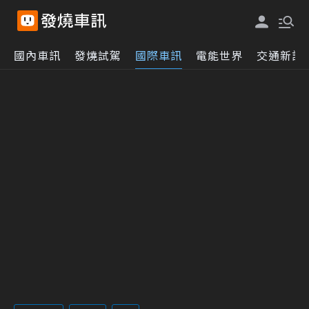
國內車訊
發燒試駕
國際車訊
電能世界
交通新訊