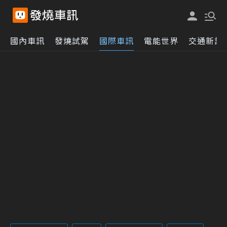
國內車訊
發燒試駕
國際車訊
電能世界
交通新訊