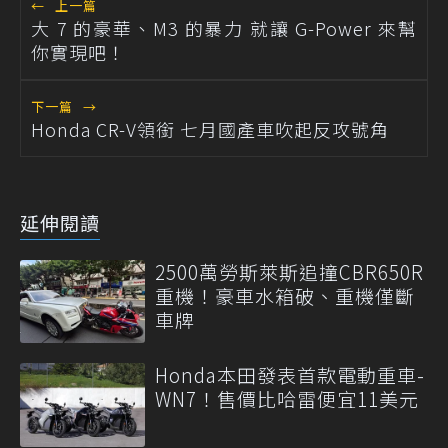
←
上一篇
大 7 的豪華、M3 的暴力 就讓 G-Power 來幫
你實現吧！
下一篇
→
Honda CR-V領銜 七月國產車吹起反攻號角
延伸閱讀
2500萬勞斯萊斯追撞CBR650R
重機！豪車水箱破、重機僅斷
車牌
Honda本田發表首款電動重車-
WN7！售價比哈雷便宜11美元