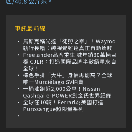
匹/40.8 公斤米。
車訊最前線
馬斯克稱光達「徒勞之舉」！Waymo
執行長嗆：純視覺難達真正自動駕駛
Freelander品牌重生 喊年銷30萬輛目
標 CJLR：打造國際品牌半數銷量來自
全球！
棕色手排「大牛」身價再創高？全球
唯一Murciélago SV拍賣
一桶油跑近2,000公里！Nissan
Qashqai e-POWER創金氏世界紀錄
全球僅10輛！Ferrari為美國打造
Purosangue超限量系列