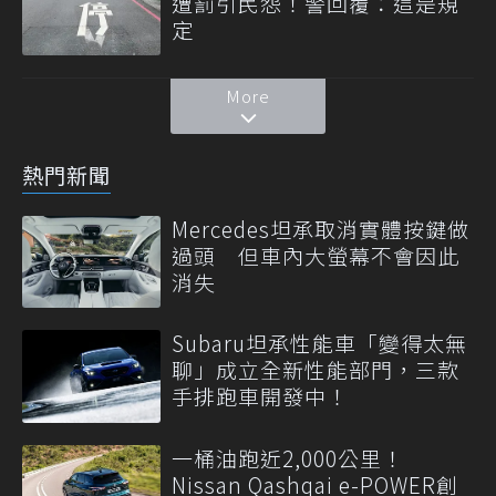
遭罰引民怨！警回覆：這是規
定
More
熱門新聞
Mercedes坦承取消實體按鍵做
過頭 但車內大螢幕不會因此
消失
Subaru坦承性能車「變得太無
聊」成立全新性能部門，三款
手排跑車開發中！
一桶油跑近2,000公里！
Nissan Qashqai e-POWER創