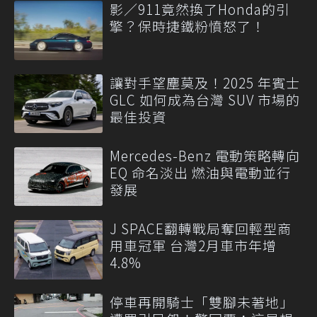
影／911竟然換了Honda的引
擎？保時捷鐵粉憤怒了！
讓對手望塵莫及！2025 年賓士
GLC 如何成為台灣 SUV 市場的
最佳投資
Mercedes-Benz 電動策略轉向
EQ 命名淡出 燃油與電動並行
發展
J SPACE翻轉戰局奪回輕型商
用車冠軍 台灣2月車市年增
4.8%
停車再開騎士「雙腳未著地」