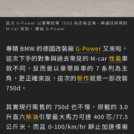
此次 G-Power 以豪華郎車 750d 為改裝主角，與過往採用的
M-car 有別。 摘自 G-Power
專精 BMW 的德國改裝廠
G-Power
又來啦，
這次下手的對象與過去常見的 M-car
性能
車
款不同，反而是以豪華房車的 7 系列為主
角，更正確來說，這次的
新作
就是一部改裝
750d。
其實現行販售的 750d 也不慢，搭載的 3.0
升直六
柴油
引擎最大馬力可達 400 匹/77.5
公斤米，而且 0-100/km/hr 靜止加速僅需