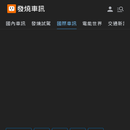
國內車訊
發燒試駕
國際車訊
電能世界
交通新訊