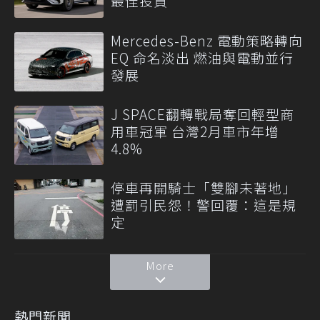
最佳投資
Mercedes-Benz 電動策略轉向
EQ 命名淡出 燃油與電動並行
發展
J SPACE翻轉戰局奪回輕型商
用車冠軍 台灣2月車市年增
4.8%
停車再開騎士「雙腳未著地」
遭罰引民怨！警回覆：這是規
定
More
熱門新聞