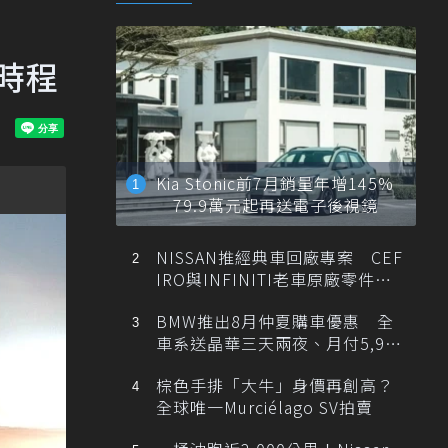
市時程
Kia Stonic前7月銷量年增145%
79.9萬元起再送電子後視鏡
NISSAN推經典車回廠專案 CEF
IRO與INFINITI老車原廠零件最
低1折
BMW推出8月仲夏購車優惠 全
車系送晶華三天兩夜、月付5,900
元起
棕色手排「大牛」身價再創高？
全球唯一Murciélago SV拍賣