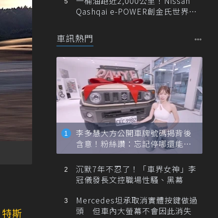
一桶油跑近2,000公里！Nissan
Qashqai e-POWER創金氏世界紀
錄
車訊熱門
李多慧大方公開車牌號碼揭背後
含意！粉絲讚：忘記停哪還能幫
忙找車
沉默7年不忍了！「車界女神」李
冠儀發長文控職場性騷、黑幕
Mercedes坦承取消實體按鍵做過
頭 但車內大螢幕不會因此消失
，
特斯