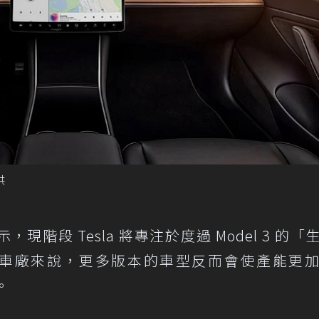
供
示，現階段 Tesla 將專注於度過 Model 3 的「
l)，因為對車廠來說，更多版本的車型反而會使產能更
)。