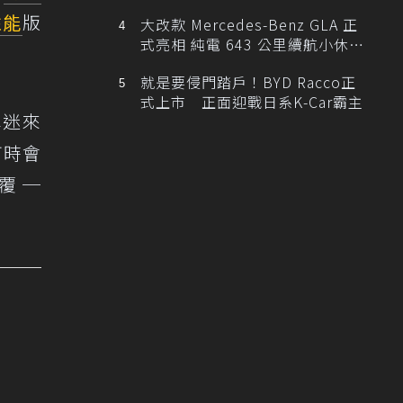
性能
版
大改款 Mercedes-Benz GLA 正
式亮相 純電 643 公里續航小休
旅！
就是要侵門踏戶！BYD Racco正
式上市 正面迎戰日系K-Car霸主
對車迷來
何時會
覆 ─