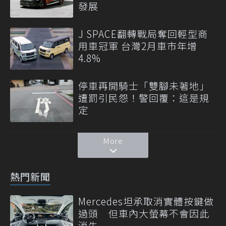
發展
J SPACE翻轉戰局奪回輕型商
用車冠軍 台灣2月車市年增
4.8%
停車再開騎士「雙腳未著地」
遭罰引民怨！警回覆：這是規
定
More
熱門新聞
Mercedes坦承取消實體按鍵做
過頭 但車內大螢幕不會因此
消失