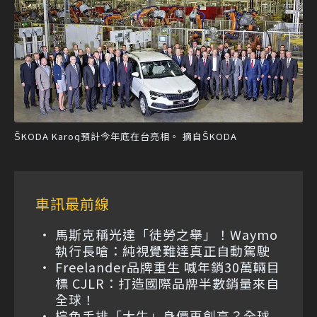
ŠKODA Karoq預計今年底在台亮相。 摘自ŠKODA
車訊最前線
馬斯克稱光達「徒勞之舉」！Waymo
執行長嗆：純視覺難達真正自動駕駛
Freelander品牌重生 喊年銷30萬輛目
標 CJLR：打造國際品牌半數銷量來自
全球！
棕色手排「大牛」身價再創高？全球