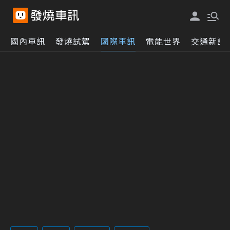
國內車訊
發燒試駕
國際車訊
電能世界
交通新訊