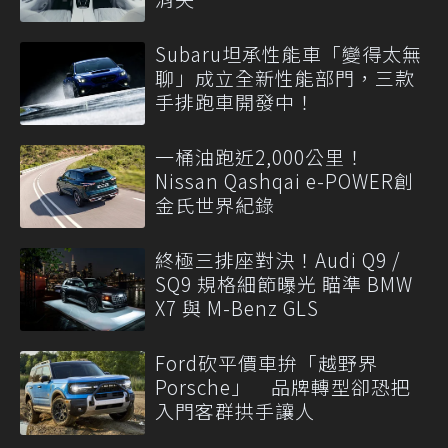
Subaru坦承性能車「變得太無
聊」成立全新性能部門，三款
手排跑車開發中！
一桶油跑近2,000公里！
Nissan Qashqai e-POWER創
金氏世界紀錄
終極三排座對決！Audi Q9 /
SQ9 規格細節曝光 瞄準 BMW
X7 與 M-Benz GLS
Ford砍平價車拚「越野界
Porsche」 品牌轉型卻恐把
入門客群拱手讓人