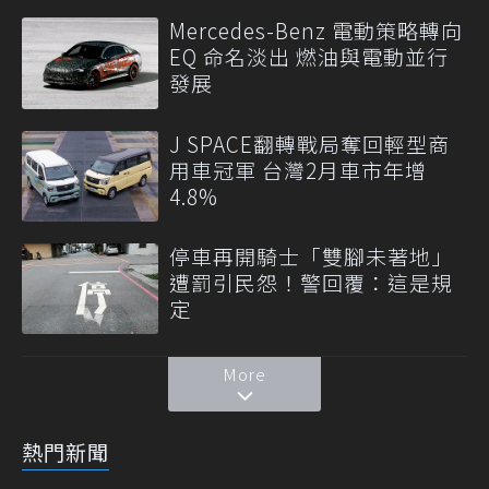
Mercedes-Benz 電動策略轉向
EQ 命名淡出 燃油與電動並行
發展
J SPACE翻轉戰局奪回輕型商
用車冠軍 台灣2月車市年增
4.8%
停車再開騎士「雙腳未著地」
遭罰引民怨！警回覆：這是規
定
More
熱門新聞