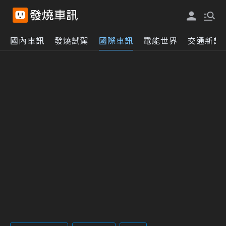
國內車訊
發燒試駕
國際車訊
電能世界
交通新訊